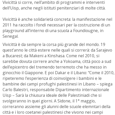
Vivicittà si corre, nell’ambito di programmi e interventi
dell’Uisp, anche negli istituti penitenziari di molte città.
Vivicittà è anche solidarietà concreta: la manifestazione nel
2011 ha raccolto i fondi necessari per la costruzione di un
playground all’interno di una scuola a Foundiougne, in
Senegal.
Vivicittà è da sempre la corsa più grande del mondo. 19
quest’anno le città estere nelle quali si correrà: da Sarajevo
a Bucarest; da Makeni a Kinshasa. Come nel 2010, si
sarebbe dovuta correre anche a Yokoama, città poco a sud
dell’epicentro del tremendo terremoto che ha messo in
ginocchio il Giappone. E poi Dakar e il Libano: “Come il 2010,
ripeteremo l’esperienza di coinvolgere i bambini e le
bambine dei campi profughi palestinesi in Libano – spiega
Carlo Balestri, responsabile Dipartimento internazionale
Uisp – Sarà la chiusura ideale delle Palestiniadi che si
svolgeranno in quei giorni. A Sidone, il 1° maggio,
correranno assieme gli alunni delle scuole elemntari della
città e i loro coetanei palestinesi che vivono nei campi