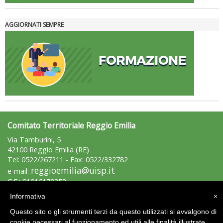
AGGIORNATI SEMPRE
Comitato Territoriale Reggio Emilia
Via Tamburini, 5
42100 Reggio Emilia (RE)
Tel: 0522/267211 - Fax: 0522/332782
reggioemilia@uisp.it
e-mail:
C.F.: 91016170358
Informativa
×
Area Riservata 2.0
Questo sito o gli strumenti terzi da questo utilizzati si avvalgono di
cookie necessari al funzionamento ed utili alle finalità illustrate