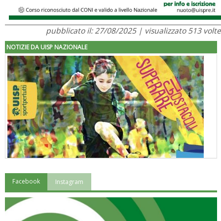
pubblicato il: 27/08/2025 | visualizzato 513 volte
NOTIZIE DA UISP NAZIONALE
Facebook
Instagram
"Superare gli ostacoli": la relazione di Tiziano Pesce al CN Uisp