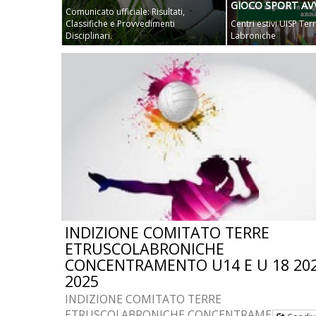
GIOCO SPORT A
Comunicato ufficiale: Risultati,
Classifiche e Provvedimenti
Centri estivi UISP Ter
Disciplinari.
Labroniche
INDIZIONE COMITATO TERRE
ETRUSCOLABRONICHE
CONCENTRAMENTO U14 E U 18 20
2025
INDIZIONE COMITATO TERRE
ETRUSCOLABRONICHE CONCENTRAMENTO U14