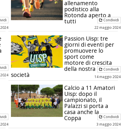
allenamento
podistico alla
Rotonda aperto a
tutti
vidi
Condividi
 2024
22 maggio 2024
e
Passion Uisp: tre
e
giorni di eventi per
a
promuovere lo
sport come
motore di crescita
della nostra
vidi
Condividi
società
 2024
14 maggio 2024
Calcio a 11 Amatori
Uisp: dopo il
campionato, il
Palazzi si porta a
casa anche la
Coppa
vidi
Condividi
 2024
3 maggio 2024