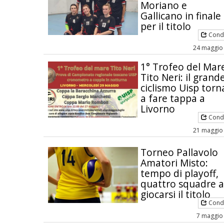
Moriano e
Gallicano in finale
per il titolo
Condi
24 maggio
1° Trofeo del Mar
Tito Neri: il grand
ciclismo Uisp torn
a fare tappa a
Livorno
Condi
21 maggio
Torneo Pallavolo
Amatori Misto:
tempo di playoff,
quattro squadre a
giocarsi il titolo
Condi
7 maggio