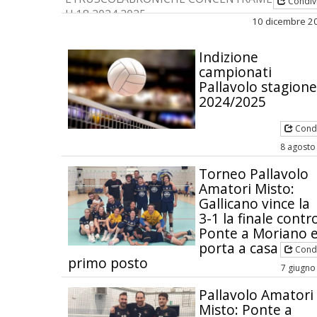
Condiv
U 18 2024 2025
10 dicembre 2
Indizione
campionati
Pallavolo stagione
2024/2025
Condi
8 agosto
Torneo Pallavolo
Amatori Misto:
Gallicano vince la
3-1 la finale contr
Ponte a Moriano 
porta a casa il
Condi
primo posto
7 giugno
Pallavolo Amatori
Misto: Ponte a