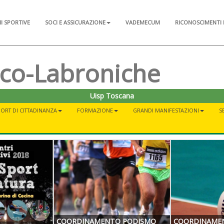
NI SPORTIVE
SOCI E ASSICURAZIONE
VADEMECUM
RICONOSCIMENTI 
sco-Labroniche
Uisp Toscana
ORT DI CITTADINANZA
FORMAZIONE
GRANDI MANIFESTAZIONI
S
COORDINAMENTO PODISMO
COORDINAME