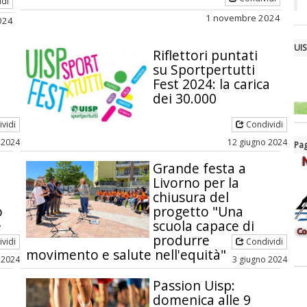
idi
1 novembre 2024
024
UIS
Riflettori puntati
su Sportpertutti
Fest 2024: la carica
dei 30.000
vidi
Condividi
 2024
12 giugno 2024
Pag
Grande festa a
Livorno per la
chiusura del
o
progetto "Una
e
scuola capace di
produrre
vidi
Condividi
movimento e salute nell'equità"
 2024
3 giugno 2024
Passion Uisp:
domenica alle 9