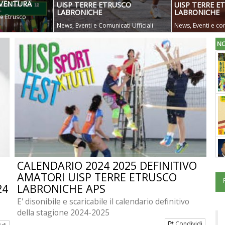
VVENTURA
UISP TERRE ETRUSCO
UISP TERRE E
LABRONICHE
LABRONICHE
re Etrusco
News, Eventi e Comunicati Ufficiali
News, Eventi e com
NO
CALENDARIO 2024 2025 DEFINITIVO
AMATORI UISP TERRE ETRUSCO
24
LABRONICHE APS
E' disonibile e scaricabile il calendario definitivo
della stagione 2024-2025
 E
Condividi