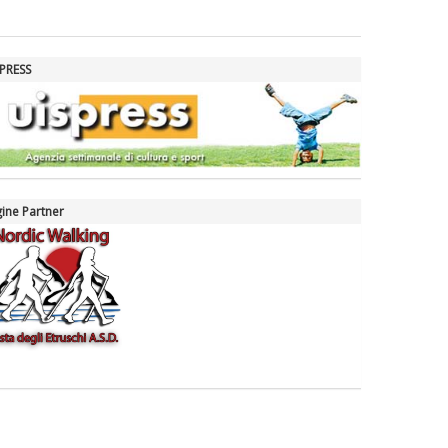
La formazione Uisp rallenta ma
prosegue anche in estate
PRESS
Tiziano Pesce nel Cda di
Fondazione Terzjus: prima riunione
a Roma
ine Partner