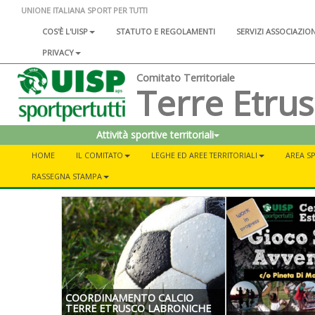
UNIONE ITALIANA SPORT PER TUTTI
COS'È L'UISP
STATUTO E REGOLAMENTI
SERVIZI ASSOCIAZIO
PRIVACY
Comitato Territoriale
Terre Etru
Attività sportive territoriali
HOME
IL COMITATO
LEGHE ED AREE TERRITORIALI
AREA SP
RASSEGNA STAMPA
COORDINAMENTO CALCIO
TERRE ETRUSCO LABRONICHE