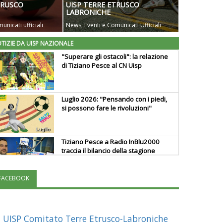
TRUSCO
UISP TERRE ETRUSCO
LABRONICHE
unicati ufficiali
News, Eventi e Comunicati Ufficiali
TIZIE DA UISP NAZIONALE
"Superare gli ostacoli": la relazione
di Tiziano Pesce al CN Uisp
Luglio 2026: "Pensando con i piedi,
si possono fare le rivoluzioni"
Tiziano Pesce a Radio InBlu2000
traccia il bilancio della stagione
FACEBOOK
Ddl Lobby, Uisp: “Il Parlamento
valorizzi le nostre specificità"
UISP Comitato Terre Etrusco-Labroniche