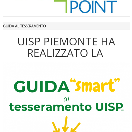
GUIDA AL TESSERAMENTO
UISP PIEMONTE HA
REALIZZATO LA
Luglio 2026: "Pensando con i piedi, si possono fare le
rivoluzioni"