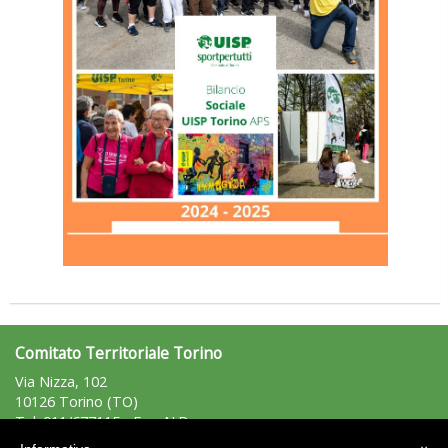
Comitato Territoriale Torino
Via Nizza, 102
10126 Torino (TO)
Tel: 011/677115 - Fax: N.D.
torino@uisp.it
e-mail: