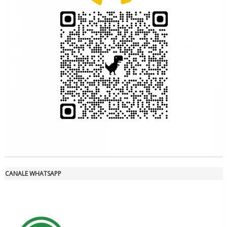
Tiziano Pesce a Radio InBlu2000 traccia il bilancio della stagione
Ddl Lobby, Uisp: “Il Parlamento valorizzi le nostre specificità"
CANALE WHATSAPP