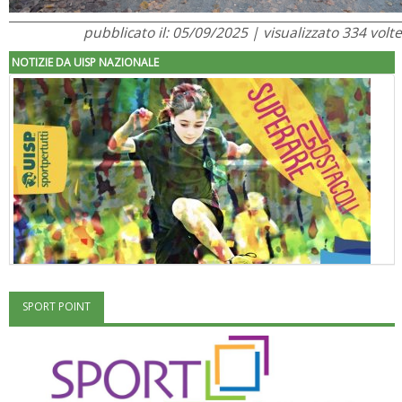
pubblicato il: 05/09/2025 | visualizzato 334 volte
NOTIZIE DA UISP NAZIONALE
SPORT POINT
"Superare gli ostacoli": la relazione di Tiziano Pesce al CN Uisp