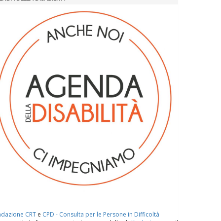
ndazione CRT
e
CPD - Consulta per le Persone in Difficoltà