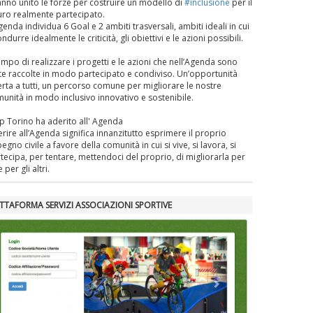
nno unito le forze per costruire un modello di
#inclusione
per il
uro realmente partecipato.
genda individua 6 Goal e 2 ambiti trasversali, ambiti ideali in cui
ondurre idealmente le criticità, gli obiettivi e le azioni possibili.
empo di realizzare i progetti e le azioni che nell’Agenda sono
te raccolte in modo partecipato e condiviso. Un’opportunità
rta a tutti, un percorso comune per migliorare le nostre
unità in modo inclusivo innovativo e sostenibile.
p Torino ha aderito all' Agenda
rire all’Agenda significa innanzitutto esprimere il proprio
egno civile a favore della comunità in cui si vive, si lavora, si
tecipa, per tentare, mettendoci del proprio, di migliorarla per
 per gli altri.
ATTAFORMA SERVIZI ASSOCIAZIONI SPORTIVE