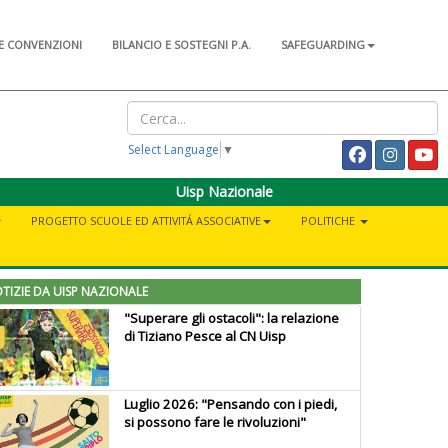
E CONVENZIONI
BILANCIO E SOSTEGNI P.A.
SAFEGUARDING
Select Language
▼
Uisp Nazionale
PROGETTO SCUOLE ED ATTIVITÁ ASSOCIATIVE
POLITICHE
TIZIE DA UISP NAZIONALE
"Superare gli ostacoli": la relazione
di Tiziano Pesce al CN Uisp
Luglio 2026: "Pensando con i piedi,
si possono fare le rivoluzioni"