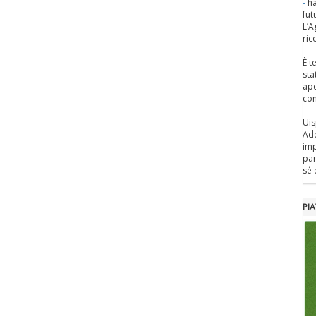
-
ha
fut
L’A
ric
È t
sta
ape
com
Uis
Ade
imp
par
sé e
PI