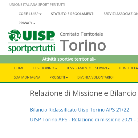
UNIONE ITALIANA SPORT PER TUTTI
COS'È L'UISP
STATUTO E REGOLAMENTI
SERVIZI ASSOCIAZIO
PRIVACY
Comitato Territoriale
Torino
Attività sportive territoriali
HOME
UISP TORINO
TESSERAMENTO E SERVIZI
PUNTI DI F
SDA MONTAGNA
PROGETTI
DIVENTA VOLONTARIO!
Relazione di Missione e Bilanci
Bilancio Riclassificato Uisp Torino APS 21/22
UISP Torino APS - Relazione di missione 2021 -