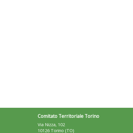
Comitato Territoriale Torino
Via Nizza, 102
10126 Torino (TO)