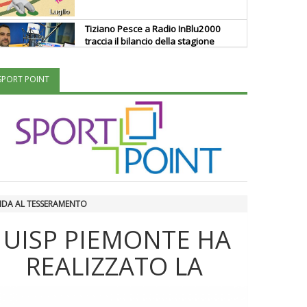
Tiziano Pesce a Radio InBlu2000
traccia il bilancio della stagione
SPORT POINT
Ddl Lobby, Uisp: “Il Parlamento
valorizzi le nostre specificità"
La formazione Uisp rallenta ma
prosegue anche in estate
IDA AL TESSERAMENTO
Tiziano Pesce nel Cda di
Fondazione Terzjus: prima riunione
UISP PIEMONTE HA
a Roma
REALIZZATO LA