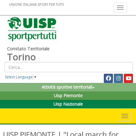
UNIONE ITALIANA SPORT PER TUTTI
Toggle na
Comitato Territoriale
Torino
Select Language
▼
Attività sportive territoriali
Uisp Piemonte
Uisp Nazionale
Toggle 
UISP PIEMONTE | "Local march for