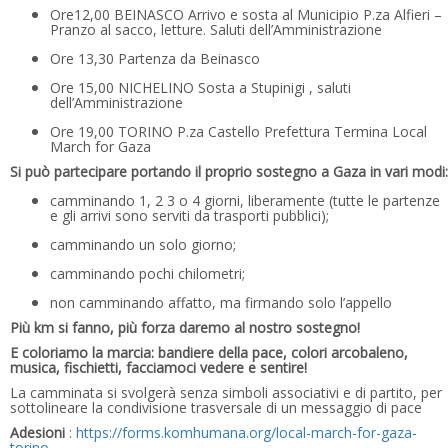
Ore12,00 BEINASCO Arrivo e sosta al Municipio P.za Alfieri –
Pranzo al sacco, letture. Saluti dell’Amministrazione
Ore 13,30 Partenza da Beinasco
Ore 15,00 NICHELINO Sosta a Stupinigi , saluti
dell’Amministrazione
Ore 19,00 TORINO P.za Castello Prefettura Termina Local
March for Gaza
Si può partecipare portando il proprio sostegno a Gaza in vari modi:
camminando 1, 2 3 o 4 giorni, liberamente (tutte le partenze
e gli arrivi sono serviti da trasporti pubblici);
camminando un solo giorno;
camminando pochi chilometri;
non camminando affatto, ma firmando solo l’appello
Più km si fanno, più forza daremo al nostro sostegno!
E coloriamo la marcia: bandiere della pace, colori arcobaleno,
musica, fischietti, facciamoci vedere e sentire!
La camminata si svolgerà senza simboli associativi e di partito, per
sottolineare la condivisione trasversale di un messaggio di pace
Adesioni
:
https://forms.komhumana.org/local-march-for-gaza-
torino