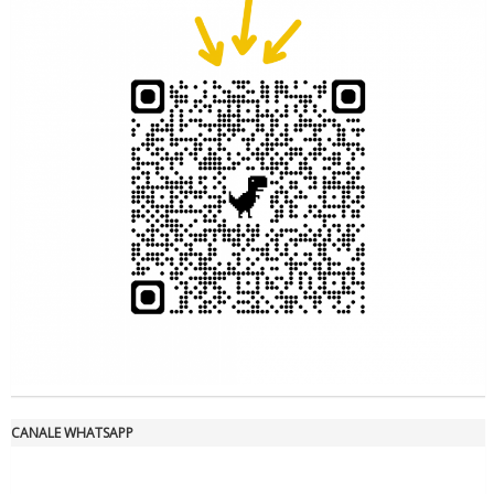
Tiziano Pesce a Radio InBlu2000 traccia il bilancio della stagione
Ddl Lobby, Uisp: “Il Parlamento valorizzi le nostre specificità"
CANALE WHATSAPP