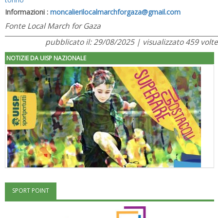
Informazioni :
moncalierilocalmarchforgaza@gmail.com
Fonte Local March for Gaza
pubblicato il: 29/08/2025 | visualizzato 459 volte
NOTIZIE DA UISP NAZIONALE
SPORT POINT
"Superare gli ostacoli": la relazione di Tiziano Pesce al CN Uisp