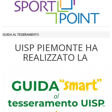
GUIDA AL TESSERAMENTO
UISP PIEMONTE HA
REALIZZATO LA
Luglio 2026: "Pensando con i piedi, si possono fare le
rivoluzioni"