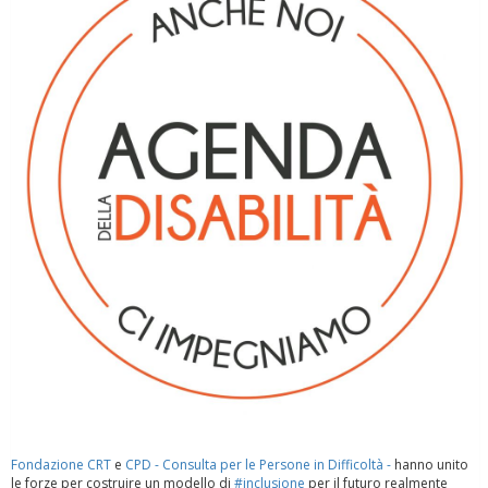
Roma
Fondazione CRT
e
CPD - Consulta per le Persone in Difficoltà -
hanno unito
le forze per costruire un modello di
#inclusione
per il futuro realmente