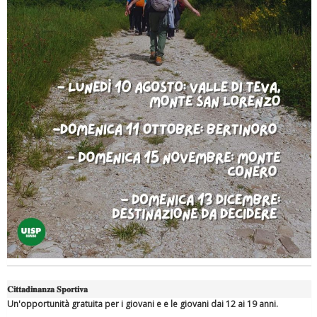
Tiziano Pesce a Radio InBlu2000 traccia il bilancio della stagione
Ddl Lobby, Uisp: “Il Parlamento valorizzi le nostre specificità"
𝐂𝐢𝐭𝐭𝐚𝐝𝐢𝐧𝐚𝐧𝐳𝐚 𝐒𝐩𝐨𝐫𝐭𝐢𝐯𝐚
Un'opportunità gratuita per i giovani e e le giovani dai 12 ai 19 anni.