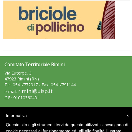
Comitato Territoriale Rimini
Via Euterpe, 3
47923 Rimini (RN)
Tel: 0541/772917 - Fax: 0541/791144
rimini@uisp.it
e-mail:
C.F.: 91010360401
Area Riservata 2.0
Informativa
×
Questo sito o gli strumenti terzi da questo utilizzati si avvalgono di
cookie necessari al funzionamento ed utili alle finalità illustrate