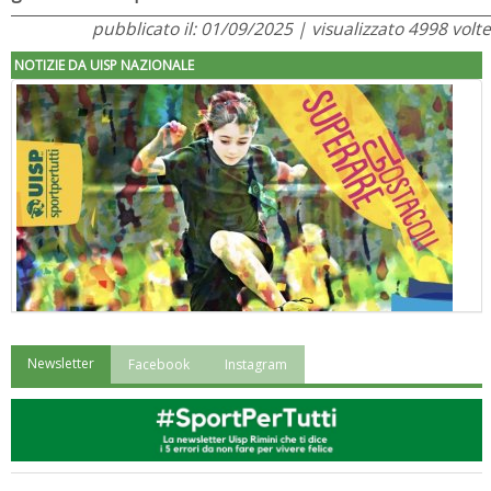
pubblicato il: 01/09/2025 | visualizzato 4998 volte
NOTIZIE DA UISP NAZIONALE
Newsletter
Facebook
Instagram
"Superare gli ostacoli": la relazione di Tiziano Pesce al CN Uisp