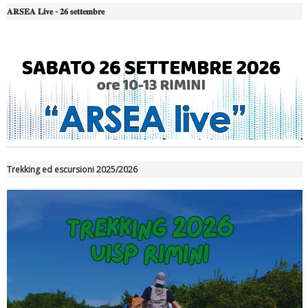
𝐀𝐑𝐒𝐄𝐀 𝐋𝐢𝐯𝐞 - 𝟐𝟔 𝐬𝐞𝐭𝐭𝐞𝐦𝐛𝐫𝐞
Luglio 2026: "Pensando con i piedi, si possono fare le
rivoluzioni"
Trekking ed escursioni 2025/2026