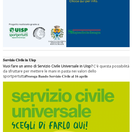
𝐒𝐞𝐫𝐯𝐢𝐳𝐢𝐨 𝐂𝐢𝐯𝐢𝐥𝐞 𝐢𝐧 𝐔𝐢𝐬𝐩
Vuoi fare un anno di Servizio Civile Universale in Uisp?
C'è questa possibilità
da sfruttare per mettere le mani in pasta nei valori dello
sportpertuttә. 𝐏𝐫𝐨𝐫𝐨𝐠𝐚 𝐁𝐚𝐧𝐝𝐨 𝐒𝐞𝐫𝐯𝐢𝐳𝐢𝐨 𝐂𝐢𝐯𝐢𝐥𝐞 𝐚𝐥 𝟏𝟔 𝐚𝐩𝐫𝐢𝐥𝐞