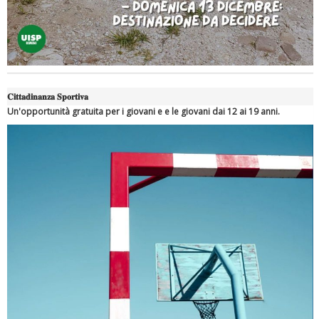
Ddl Lobby, Uisp: “Il Parlamento valorizzi le nostre specificità"
𝐂𝐢𝐭𝐭𝐚𝐝𝐢𝐧𝐚𝐧𝐳𝐚 𝐒𝐩𝐨𝐫𝐭𝐢𝐯𝐚
Un'opportunità gratuita per i giovani e e le giovani dai 12 ai 19 anni.
La formazione Uisp rallenta ma prosegue anche in estate