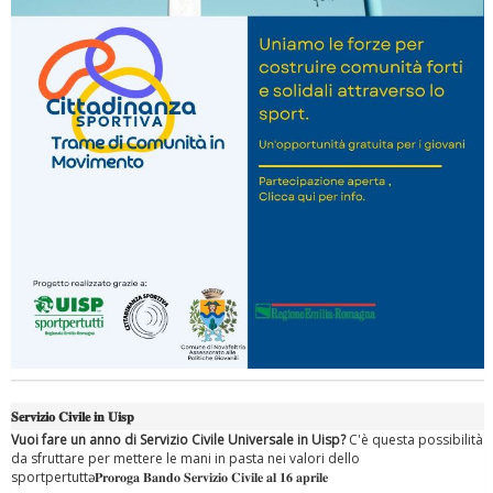
Tiziano Pesce nel Cda di Fondazione Terzjus: prima riunione a
Roma
𝐒𝐞𝐫𝐯𝐢𝐳𝐢𝐨 𝐂𝐢𝐯𝐢𝐥𝐞 𝐢𝐧 𝐔𝐢𝐬𝐩
Vuoi fare un anno di Servizio Civile Universale in Uisp?
C'è questa possibilità
da sfruttare per mettere le mani in pasta nei valori dello
sportpertuttә. 𝐏𝐫𝐨𝐫𝐨𝐠𝐚 𝐁𝐚𝐧𝐝𝐨 𝐒𝐞𝐫𝐯𝐢𝐳𝐢𝐨 𝐂𝐢𝐯𝐢𝐥𝐞 𝐚𝐥 𝟏𝟔 𝐚𝐩𝐫𝐢𝐥𝐞