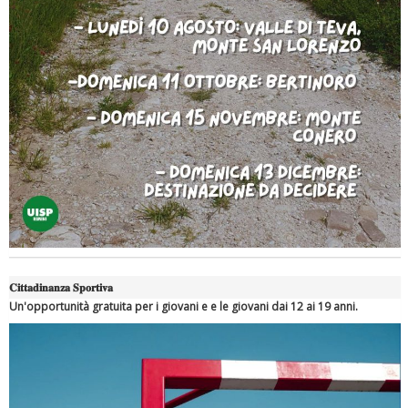
Ddl Lobby, Uisp: “Il Parlamento valorizzi le nostre specificità"
𝐂𝐢𝐭𝐭𝐚𝐝𝐢𝐧𝐚𝐧𝐳𝐚 𝐒𝐩𝐨𝐫𝐭𝐢𝐯𝐚
Un'opportunità gratuita per i giovani e e le giovani dai 12 ai 19 anni.