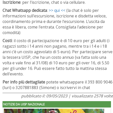
Iscrizione
: per l'iscrizione, chat o via cellulare.
Chat Whatsapp dedicata
:
>> qui <<
(la chat è solo per
informazioni sull'escursione, iscrizione e disdetta veloce,
coordinamento prima e durante l'escursione. L'uscita da
essa è libera, come l'entrata. Consigliata l'adesione per
comodità)
Costi
: il costo di partecipazione è di 10 euro per gli adulti (i
ragazzi sotto i 14 anni non pagano, mentre tra i 14 e i 18
anni c'è un costo agevolato di 5 euro). Per partecipare serve
la tessera UISP, che ha un costo annuo (va fatta solo una
volta e vale fino al 31/08) di 10 euro per gli over 16, di 5.50
per gli under 16. Può essere fatto tutto la mattina stessa
dell'evento.
Per info più dettagliate
potete whatsappare il 393 800 9046
(Iuri) o 3207881883 (Simone) o iscrivervi in chat
pubblicato il: 09/05/2023 | visualizzato 2578 volte
NOTIZIE DA UISP NAZIONALE