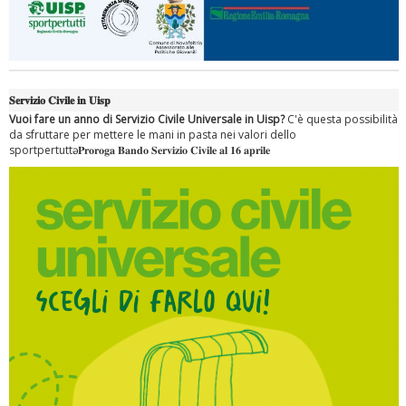
𝐒𝐞𝐫𝐯𝐢𝐳𝐢𝐨 𝐂𝐢𝐯𝐢𝐥𝐞 𝐢𝐧 𝐔𝐢𝐬𝐩
Vuoi fare un anno di Servizio Civile Universale in Uisp?
C'è questa possibilità
da sfruttare per mettere le mani in pasta nei valori dello
sportpertuttә. 𝐏𝐫𝐨𝐫𝐨𝐠𝐚 𝐁𝐚𝐧𝐝𝐨 𝐒𝐞𝐫𝐯𝐢𝐳𝐢𝐨 𝐂𝐢𝐯𝐢𝐥𝐞 𝐚𝐥 𝟏𝟔 𝐚𝐩𝐫𝐢𝐥𝐞