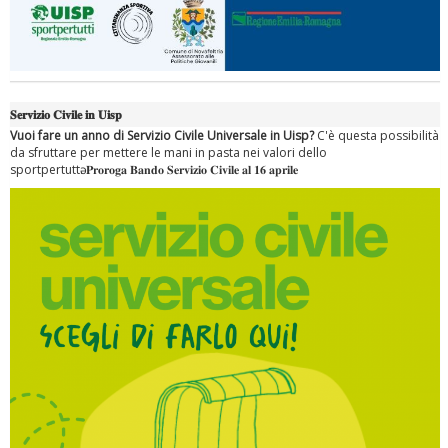
𝐒𝐞𝐫𝐯𝐢𝐳𝐢𝐨 𝐂𝐢𝐯𝐢𝐥𝐞 𝐢𝐧 𝐔𝐢𝐬𝐩
Vuoi fare un anno di Servizio Civile Universale in Uisp?
C'è questa possibilità
da sfruttare per mettere le mani in pasta nei valori dello
sportpertuttә. 𝐏𝐫𝐨𝐫𝐨𝐠𝐚 𝐁𝐚𝐧𝐝𝐨 𝐒𝐞𝐫𝐯𝐢𝐳𝐢𝐨 𝐂𝐢𝐯𝐢𝐥𝐞 𝐚𝐥 𝟏𝟔 𝐚𝐩𝐫𝐢𝐥𝐞