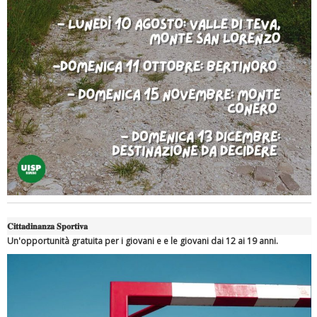
Ddl Lobby, Uisp: “Il Parlamento valorizzi le nostre specificità"
𝐂𝐢𝐭𝐭𝐚𝐝𝐢𝐧𝐚𝐧𝐳𝐚 𝐒𝐩𝐨𝐫𝐭𝐢𝐯𝐚
Un'opportunità gratuita per i giovani e e le giovani dai 12 ai 19 anni.