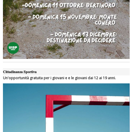
Ddl Lobby, Uisp: “Il Parlamento valorizzi le nostre specificità"
𝐂𝐢𝐭𝐭𝐚𝐝𝐢𝐧𝐚𝐧𝐳𝐚 𝐒𝐩𝐨𝐫𝐭𝐢𝐯𝐚
Un'opportunità gratuita per i giovani e e le giovani dai 12 ai 19 anni.
La formazione Uisp rallenta ma prosegue anche in estate