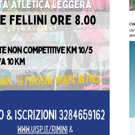
𝐂𝐢𝐭
Un'
ann