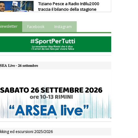
Tiziano Pesce a Radio InBlu2000
traccia il bilancio della stagione
Newsletter
Facebook
Instagram
Ddl Lobby, Uisp: “Il Parlamento
valorizzi le nostre specificità"
La formazione Uisp rallenta ma
prosegue anche in estate
𝐄𝐀 𝐋𝐢𝐯𝐞 - 𝟐𝟔 𝐬𝐞𝐭𝐭𝐞𝐦𝐛𝐫𝐞
Tiziano Pesce nel Cda di
Fondazione Terzjus: prima riunione
a Roma
kking ed escursioni 2025/2026