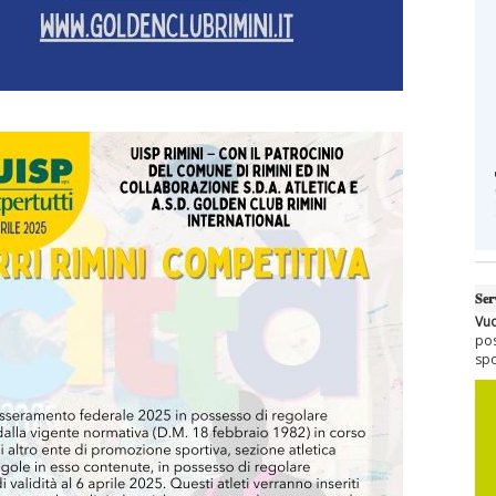
𝐒𝐞𝐫
Vuo
pos
sportp