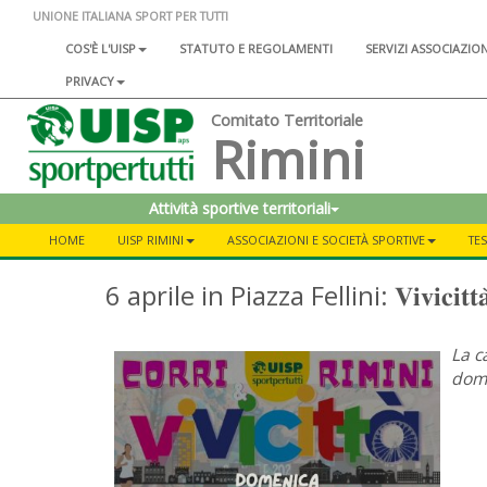
UNIONE ITALIANA SPORT PER TUTTI
COS'È L'UISP
STATUTO E REGOLAMENTI
SERVIZI ASSOCIAZIO
PRIVACY
Comitato Territoriale
Rimini
Attività sportive territoriali
HOME
UISP RIMINI
ASSOCIAZIONI E SOCIETÀ SPORTIVE
TE
6 aprile in Piazza Fellini: 𝐕𝐢𝐯𝐢𝐜𝐢𝐭𝐭𝐚̀ 
La c
dome