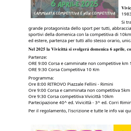
𝐕𝐢
1983 
Si t
grande protagonista dello sport per tutti, abbraccia
sportivi della domenica con la competitiva di 10km o
ed estere, partenza per tutti allo stesso orario, uni
𝐍𝐞𝐥 𝟐𝟎𝟐𝟓 𝐥𝐚 𝐕𝐢𝐯𝐢𝐜𝐢𝐭𝐭𝐚̀ 𝐬𝐢 𝐬𝐯𝐨𝐥𝐠𝐞𝐫𝐚̀ 𝐝𝐨𝐦𝐞𝐧𝐢𝐜𝐚 𝟔 𝐚𝐩𝐫𝐢𝐥𝐞, 𝐜𝐨
Partenze:
ORE 9:00 Corsa e camminate non competitive km 
ORE 9:30 Corsa Competitiva 10 Km
Programma:
Ore 8:00 RITROVO Piazzale Fellini - Rimini
Ore 9:00 Corsa e camminata non competitiva 5km
Ore 9:30 Corsa competitiva Vivicittà 10km
Partecipazione 40^ ed. Vivicittà - 3^ ed. Corri Rimin
Per il regolamento, l'iscrizione e tutte le info vai qu