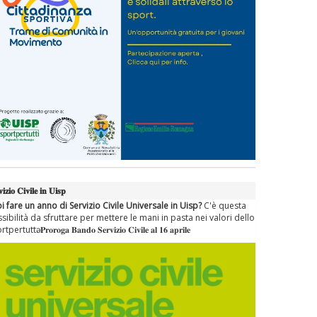
𝐢𝐳𝐢𝐨 𝐂𝐢𝐯𝐢𝐥𝐞 𝐢𝐧 𝐔𝐢𝐬𝐩
i fare un anno di Servizio Civile Universale in Uisp?
C'è questa
sibilità da sfruttare per mettere le mani in pasta nei valori dello
ertuttә. 𝐏𝐫𝐨𝐫𝐨𝐠𝐚 𝐁𝐚𝐧𝐝𝐨 𝐒𝐞𝐫𝐯𝐢𝐳𝐢𝐨 𝐂𝐢𝐯𝐢𝐥𝐞 𝐚𝐥 𝟏𝟔 𝐚𝐩𝐫𝐢𝐥𝐞