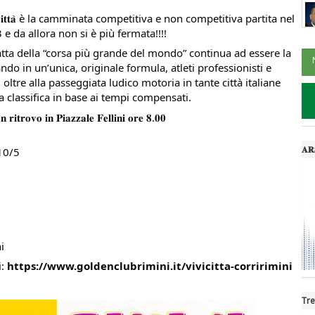
𝐢𝐜𝐢𝐭𝐭𝐚̀ è la camminata competitiva e non competitiva partita nel
e da allora non si è più fermata!!!!
ratta della “corsa più grande del mondo” continua ad essere la
ndo in un’unica, originale formula, atleti professionisti e
ltre alla passeggiata ludico motoria in tante città italiane
ca classifica in base ai tempi compensati.
𝐧 𝐫𝐢𝐭𝐫𝐨𝐯𝐨 𝐢𝐧 𝐏𝐢𝐚𝐳𝐳𝐚𝐥𝐞 𝐅𝐞𝐥𝐥𝐢𝐧𝐢 𝐨𝐫𝐞 𝟖.𝟎𝟎
𝐀𝐑𝐒
10/5
i
i:
https://www.goldenclubrimini.it/vivicitta-corririmini
Tre