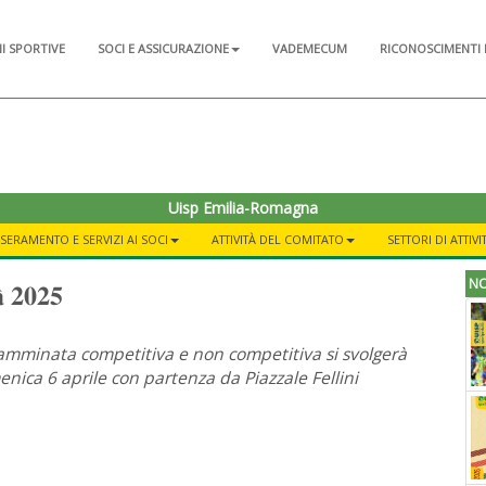
NI SPORTIVE
SOCI E ASSICURAZIONE
VADEMECUM
RICONOSCIMENTI 
Uisp Emilia-Romagna
SSERAMENTO E SERVIZI AI SOCI
ATTIVITÀ DEL COMITATO
SETTORI DI ATTIVI
NO
𝟐𝟎𝟐𝟓
amminata competitiva e non competitiva si svolgerà
nica 6 aprile con partenza da Piazzale Fellini