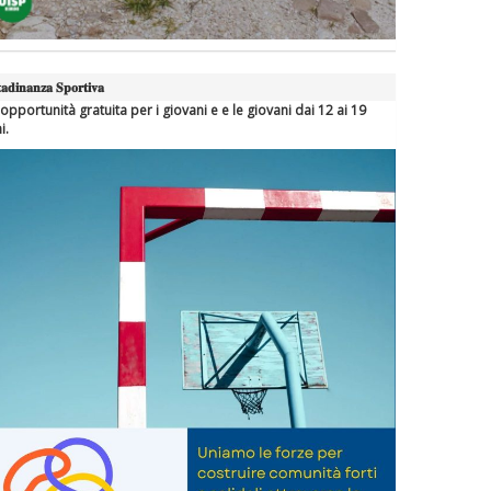
𝐭𝐚𝐝𝐢𝐧𝐚𝐧𝐳𝐚 𝐒𝐩𝐨𝐫𝐭𝐢𝐯𝐚
opportunità gratuita per i giovani e e le giovani dai 12 ai 19
i.