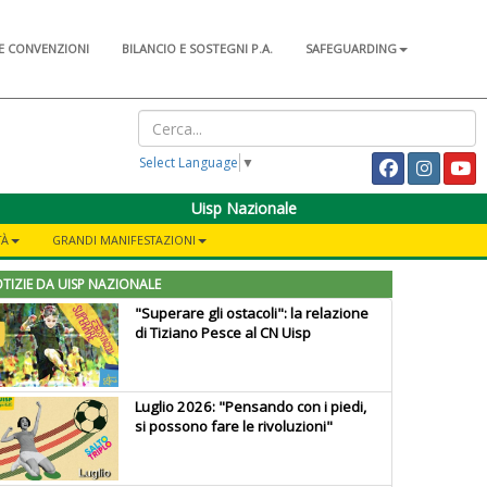
E CONVENZIONI
BILANCIO E SOSTEGNI P.A.
SAFEGUARDING
Select Language
▼
Uisp Nazionale
TÀ
GRANDI MANIFESTAZIONI
TIZIE DA UISP NAZIONALE
"Superare gli ostacoli": la relazione
di Tiziano Pesce al CN Uisp
Luglio 2026: "Pensando con i piedi,
si possono fare le rivoluzioni"