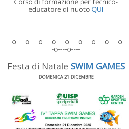
Corso di formazione per tecnico-
educatore di nuoto
QUI
----o----o----o----o----o----o----o----o----o---
-o----o----
Festa di Natale
SWIM GAMES
DOMENICA 21 DICEMBRE