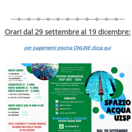
----o----o----o----o----o----o----o----o----o----o----o----
Orari dal 29 settembre al 19 dicembre:
per pagamenti piscina ONLINE clicca qui