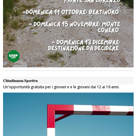
Tiziano Pesce a Radio InBlu2000 traccia il bilancio della stagione
𝐂𝐢𝐭𝐭𝐚𝐝𝐢𝐧𝐚𝐧𝐳𝐚 𝐒𝐩𝐨𝐫𝐭𝐢𝐯𝐚
Un'opportunità gratuita per i giovani e e le giovani dai 12 ai 19 anni.
Ddl Lobby, Uisp: “Il Parlamento valorizzi le nostre specificità"