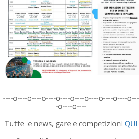
----o----o----o----o----o----o----o----o----o---
-o----o----
Tutte le news, gare e competizioni
QUI