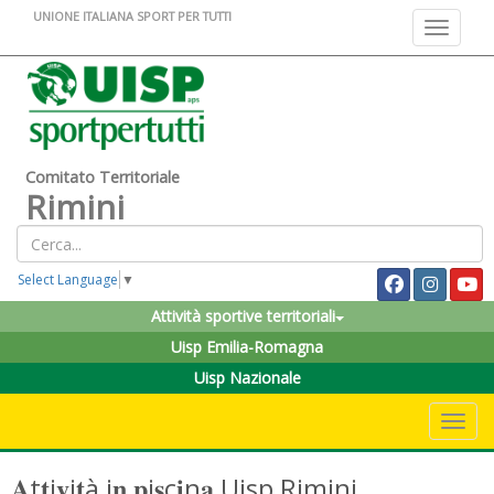
UNIONE ITALIANA SPORT PER TUTTI
Toggle na
Comitato Territoriale
Rimini
Select Language
▼
Attività sportive territoriali
Uisp Emilia-Romagna
Uisp Nazionale
Toggle 
𝐀t𝐭i𝐯i𝐭à i𝐧 𝐩i𝐬c𝐢n𝐚 Uisp Rimini