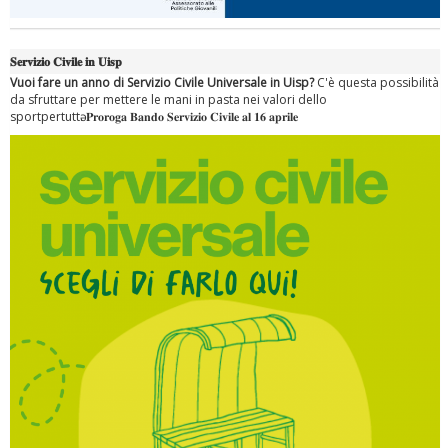
Tiziano Pesce nel Cda di Fondazione Terzjus: prima riunione a
Roma
𝐒𝐞𝐫𝐯𝐢𝐳𝐢𝐨 𝐂𝐢𝐯𝐢𝐥𝐞 𝐢𝐧 𝐔𝐢𝐬𝐩
Vuoi fare un anno di Servizio Civile Universale in Uisp?
C'è questa possibilità
da sfruttare per mettere le mani in pasta nei valori dello
sportpertuttә. 𝐏𝐫𝐨𝐫𝐨𝐠𝐚 𝐁𝐚𝐧𝐝𝐨 𝐒𝐞𝐫𝐯𝐢𝐳𝐢𝐨 𝐂𝐢𝐯𝐢𝐥𝐞 𝐚𝐥 𝟏𝟔 𝐚𝐩𝐫𝐢𝐥𝐞