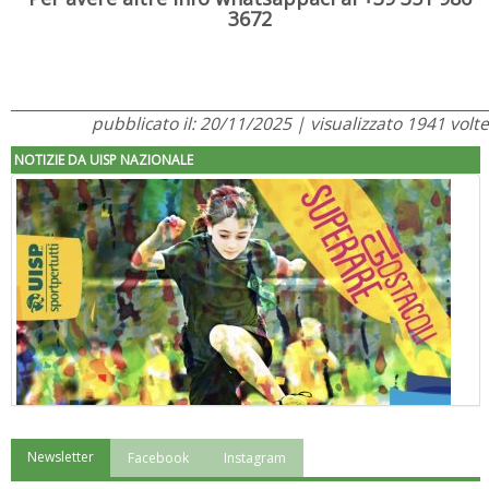
3672
pubblicato il: 20/11/2025 | visualizzato 1941 volte
NOTIZIE DA UISP NAZIONALE
Newsletter
Facebook
Instagram
"Superare gli ostacoli": la relazione di Tiziano Pesce al CN Uisp