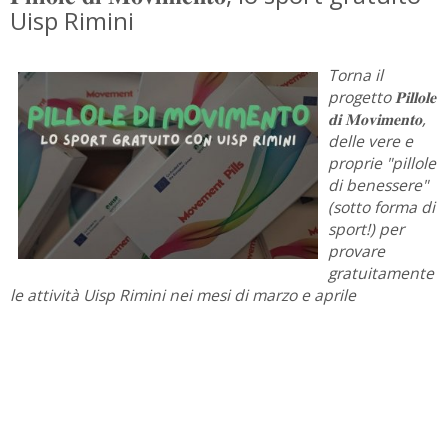
Uisp Rimini
Torna il
progetto 𝐏𝐢𝐥𝐥𝐨𝐥𝐞
𝐝𝐢 𝐌𝐨𝐯𝐢𝐦𝐞𝐧𝐭𝐨,
delle vere e
proprie "pillole
di benessere"
(sotto forma di
sport!) per
provare
gratuitamente
le attività Uisp Rimini nei mesi di marzo e aprile