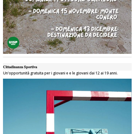
Ddl Lobby, Uisp: “Il Parlamento valorizzi le nostre specificità"
𝐂𝐢𝐭𝐭𝐚𝐝𝐢𝐧𝐚𝐧𝐳𝐚 𝐒𝐩𝐨𝐫𝐭𝐢𝐯𝐚
Un'opportunità gratuita per i giovani e e le giovani dai 12 ai 19 anni.
La formazione Uisp rallenta ma prosegue anche in estate