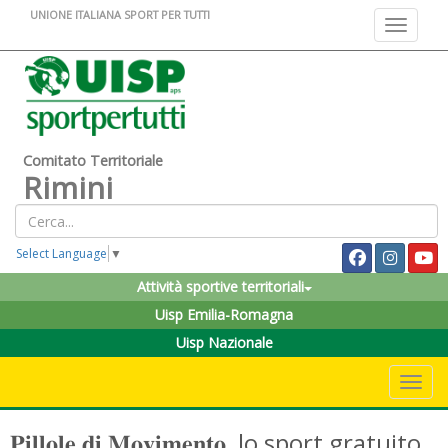
UNIONE ITALIANA SPORT PER TUTTI
Toggle na
Comitato Territoriale
Rimini
Select Language
▼
Attività sportive territoriali
Uisp Emilia-Romagna
Uisp Nazionale
Toggle 
𝐏𝐢𝐥𝐥𝐨𝐥𝐞 𝐝𝐢 𝐌𝐨𝐯𝐢𝐦𝐞𝐧𝐭𝐨, lo sport gratuito