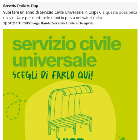
𝐒𝐞𝐫𝐯𝐢𝐳𝐢𝐨 𝐂𝐢𝐯𝐢𝐥𝐞 𝐢𝐧 𝐔𝐢𝐬𝐩
Vuoi fare un anno di Servizio Civile Universale in Uisp?
C'è questa possibilità
da sfruttare per mettere le mani in pasta nei valori dello
sportpertuttә. 𝐏𝐫𝐨𝐫𝐨𝐠𝐚 𝐁𝐚𝐧𝐝𝐨 𝐒𝐞𝐫𝐯𝐢𝐳𝐢𝐨 𝐂𝐢𝐯𝐢𝐥𝐞 𝐚𝐥 𝟏𝟔 𝐚𝐩𝐫𝐢𝐥𝐞