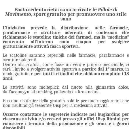
Basta sedentarietà: sono arrivate le
Pillole di
Movimento
, sport gratuito
per promuovere uno stile
sano
L’iniziativa prevede la distribuzione, nelle farmacie,
parafarmacie e strutture aderenti, di confezioni che
richiamano le scatoline tipiche dei farmaci, ma la “medicina”
contenuta all’interno sono coupon per svolgere
gratuitamente attività fisica sportiva.
Le scatoline saranno reperibili nelle farmacie, parafarmacie e
strutture aderenti.
Dentro alla scatola, come fosse un vero e proprio medicinale, ci
sarà l’invito a svolgere attività sportiva
a partire dal 1° marzo
, i
modo gratuito e
per tutti i cittadini che abbiano compiuto i 1
anni
.
Le attività sono molteplici: dal nuoto alla ginnastica dolce,
dall’acquagym al trekking, pallavolo e altro ancora.
Possono usufruire della gratuità solo le persone maggiorenni che
non risultino già tesserate Uisp per la medesima attività.
Occorre contattare le segreterie indicate nel bugiardino per
ciascuna attività e/o recarsi presso gli uffici Uisp Rimini per
conoscere i termini della promozione e gli orari e i giorni
disponibili.