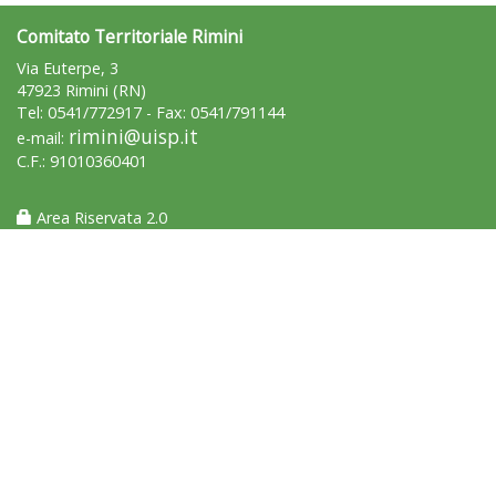
Comitato Territoriale Rimini
Via Euterpe, 3
47923 Rimini (RN)
Tel: 0541/772917 - Fax: 0541/791144
rimini@uisp.it
e-mail:
C.F.: 91010360401
Area Riservata 2.0