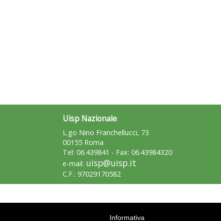
Uisp Nazionale
L.go Nino Franchellucci, 73
00155 Roma
Tel: 06.439841 - Fax: 06.43984320
uisp@uisp.it
e-mail:
C.F.: 97029170582
Informativa