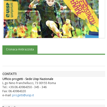
Cronaca Antirazzista
"Superare gli ostacoli": la relazione di Tiziano Pesce al CN Uisp
CONTATTI
Ufficio progetti - Sede Uisp Nazionale
L.go Nino Franchellucci, 73 00155 Roma
Tel.: +39.06.43984350 - 345 - 346
Fax: 06.43984320
e-mail:
progetti@uisp.it