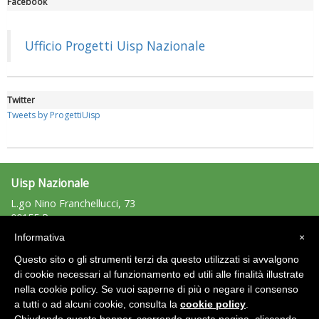
Facebook
Luglio 2026: "Pensando con i piedi, si possono fare le
rivoluzioni"
Ufficio Progetti Uisp Nazionale
Twitter
Tweets by ProgettiUisp
Uisp Nazionale
L.go Nino Franchellucci, 73
00155 Roma
Tel: 06.439841 - Fax: 06.43984320
Tiziano Pesce a Radio InBlu2000 traccia il bilancio della stagione
Informativa
×
uisp@uisp.it
e-mail:
Questo sito o gli strumenti terzi da questo utilizzati si avvalgono
C.F.: 97029170582
di cookie necessari al funzionamento ed utili alle finalità illustrate
nella cookie policy. Se vuoi saperne di più o negare il consenso
Area Riservata 2.0
a tutti o ad alcuni cookie, consulta la
cookie policy
.