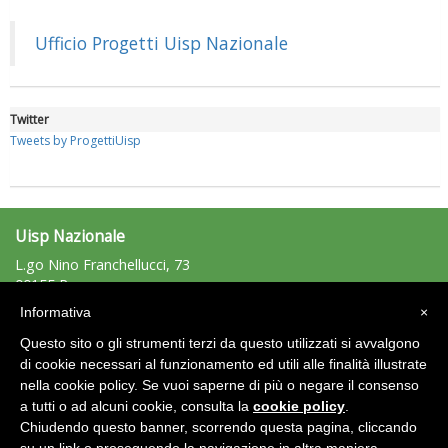
Luglio 2026: "Pensando con i piedi, si possono fare le
rivoluzioni"
Ufficio Progetti Uisp Nazionale
Twitter
Tweets by ProgettiUisp
Uisp Nazionale
L.go Nino Franchellucci, 73
00155 Roma
Tel: 06.439841 - Fax: 06.43984320
Tiziano Pesce a Radio InBlu2000 traccia il bilancio della stagione
Informativa
×
uisp@uisp.it
e-mail:
Questo sito o gli strumenti terzi da questo utilizzati si avvalgono
C.F.: 97029170582
di cookie necessari al funzionamento ed utili alle finalità illustrate
nella cookie policy. Se vuoi saperne di più o negare il consenso
Area Riservata 2.0
a tutti o ad alcuni cookie, consulta la
cookie policy
.
Chiudendo questo banner, scorrendo questa pagina, cliccando