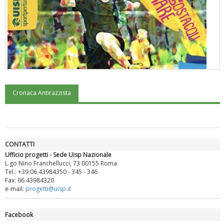
Cronaca Antirazzista
"Superare gli ostacoli": la relazione di Tiziano Pesce al CN Uisp
CONTATTI
Ufficio progetti - Sede Uisp Nazionale
L.go Nino Franchellucci, 73 00155 Roma
Tel.: +39.06.43984350 - 345 - 346
Fax: 06.43984320
e-mail:
progetti@uisp.it
Facebook