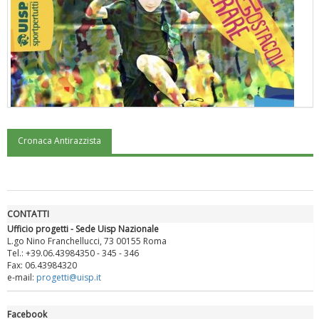
Cronaca Antirazzista
"Superare gli ostacoli": la relazione di Tiziano Pesce al CN Uisp
CONTATTI
Ufficio progetti - Sede Uisp Nazionale
L.go Nino Franchellucci, 73 00155 Roma
Tel.: +39.06.43984350 - 345 - 346
Fax: 06.43984320
e-mail:
progetti@uisp.it
Facebook