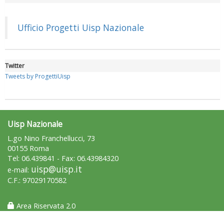
Luglio 2026: "Pensando con i piedi, si possono fare le
rivoluzioni"
Ufficio Progetti Uisp Nazionale
Twitter
Tweets by ProgettiUisp
Uisp Nazionale
L.go Nino Franchellucci, 73
00155 Roma
Tel: 06.439841 - Fax: 06.43984320
Tiziano Pesce a Radio InBlu2000 traccia il bilancio della stagione
uisp@uisp.it
e-mail:
C.F.: 97029170582
Area Riservata 2.0