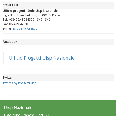
CONTATTI
Ufficio progetti - Sede Uisp Nazionale
L.go Nino Franchellucci, 73 00155 Roma
Tel.: +39.06.43984350 - 345 - 346
Fax: 06.43984320
e-mail:
progetti@uisp.it
Facebook
Luglio 2026: "Pensando con i piedi, si possono fare le
rivoluzioni"
Ufficio Progetti Uisp Nazionale
Twitter
Tweets by ProgettiUisp
Uisp Nazionale
L.go Nino Franchellucci, 73