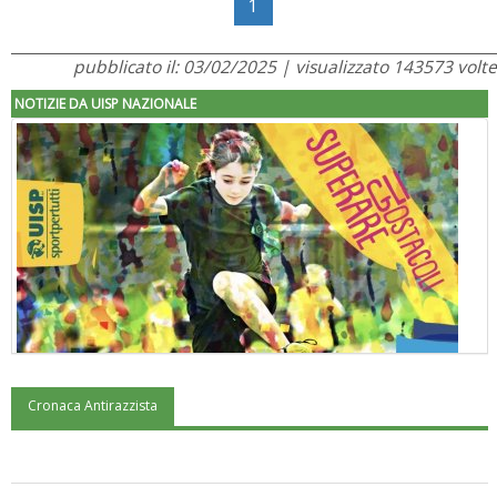
1
pubblicato il: 03/02/2025 | visualizzato 143573 volte
NOTIZIE DA UISP NAZIONALE
Cronaca Antirazzista
"Superare gli ostacoli": la relazione di Tiziano Pesce al CN Uisp