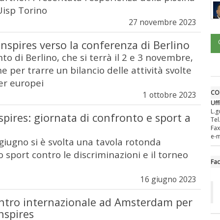
Uisp Torino
27 novembre 2023
Inspires verso la conferenza di Berlino
 di Berlino, che si terrà il 2 e 3 novembre,
ne per trarre un bilancio delle attività svolte
er europei
CO
1 ottobre 2023
Uff
L.g
spires: giornata di confronto e sport a
Tel
Fax
e-m
iugno si è svolta una tavola rotonda
o sport contro le discriminazioni e il torneo
Fa
16 giugno 2023
ntro internazionale ad Amsterdam per
Inspires