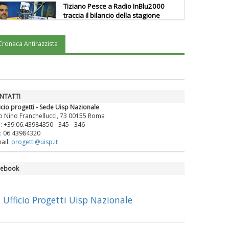
Tiziano Pesce a Radio InBlu2000
traccia il bilancio della stagione
Cronaca Antirazzista
Ddl Lobby, Uisp: “Il Parlamento
valorizzi le nostre specificità"
La formazione Uisp rallenta ma
NTATTI
prosegue anche in estate
icio progetti - Sede Uisp Nazionale
o Nino Franchellucci, 73 00155 Roma
.: +39.06.43984350 - 345 - 346
: 06.43984320
Tiziano Pesce nel Cda di
ail:
progetti@uisp.it
Fondazione Terzjus: prima riunione
a Roma
cebook
Ufficio Progetti Uisp Nazionale