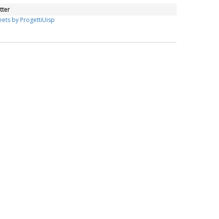
tter
ets by ProgettiUisp