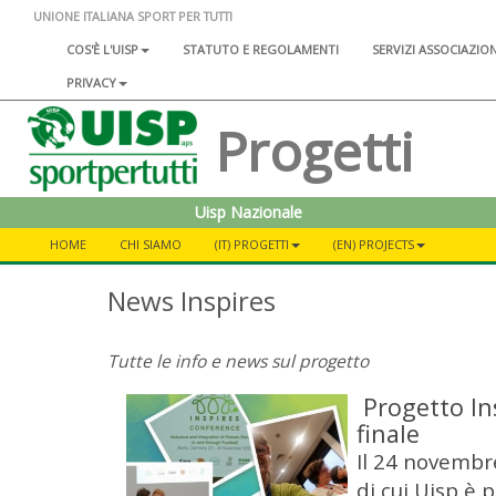
UNIONE ITALIANA SPORT PER TUTTI
COS'È L'UISP
STATUTO E REGOLAMENTI
SERVIZI ASSOCIAZIO
PRIVACY
Progetti
Uisp Nazionale
HOME
CHI SIAMO
(IT) PROGETTI
(EN) PROJECTS
News Inspires
Tutte le info e news sul progetto
Progetto Ins
finale
Il 24 novembr
di cui Uisp è 