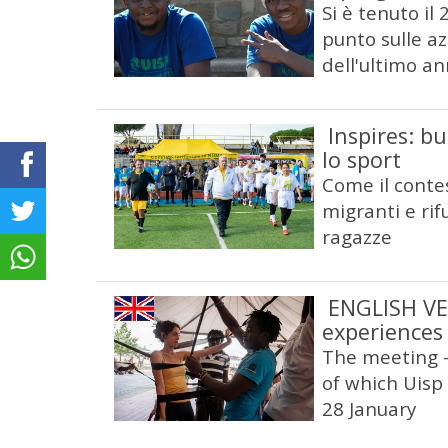
Si è tenuto il
punto sulle az
dell'ultimo an
Inspires: b
lo sport
Come il contes
migranti e rif
ragazze
ENGLISH VE
experiences
The meeting -
of which Uisp 
28 January