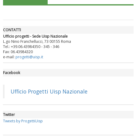
CONTATTI
Ufficio progetti - Sede Uisp Nazionale
L.go Nino Franchellucci, 73 00155 Roma
Tel.: +39.06.43984350 - 345 - 346
Fax: 06.43984320
e-mail:
progetti@uisp.it
Facebook
Luglio 2026: "Pensando con i piedi, si possono fare le
rivoluzioni"
Ufficio Progetti Uisp Nazionale
Twitter
Tweets by ProgettiUisp