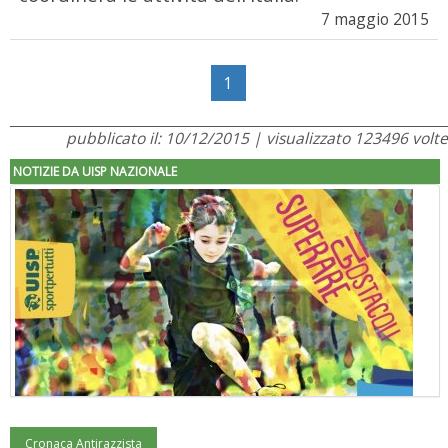
7 maggio 2015
1
pubblicato il: 10/12/2015 | visualizzato 123496 volte
NOTIZIE DA UISP NAZIONALE
Cronaca Antirazzista
"Superare gli ostacoli": la relazione di Tiziano Pesce al CN Uisp