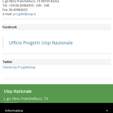
L.go Nino Franchellucci, 73 00155 Roma
Tel.: +39.06.43984350 - 345 - 346
Fax: 06.43984320
e-mail:
progetti@uisp.it
Facebook
Luglio 2026: "Pensando con i piedi, si possono fare le
rivoluzioni"
Ufficio Progetti Uisp Nazionale
Twitter
Tweets by ProgettiUisp
Uisp Nazionale
L.go Nino Franchellucci, 73
00155 Roma
Tel: 06.439841 - Fax: 06.43984320
Tiziano Pesce a Radio InBlu2000 traccia il bilancio della stagione
Informativa
×