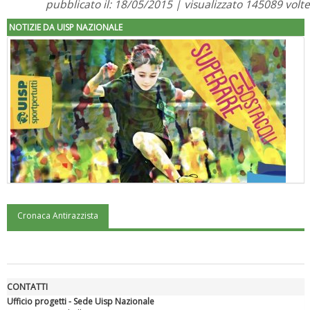
pubblicato il: 18/05/2015 | visualizzato 145089 volte
NOTIZIE DA UISP NAZIONALE
Cronaca Antirazzista
"Superare gli ostacoli": la relazione di Tiziano Pesce al CN Uisp
CONTATTI
Ufficio progetti - Sede Uisp Nazionale