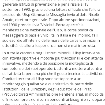
generale Istituti di prevenzione e pena risale al 18
settembre 1990, grazie ad una lettera ufficiale che l’allora
presidente Uisp Gianmario Missaglia inviò al dott. Nicolò
Amato, direttore generale. Dopo alcune sperimentazioni,
nel 1990 prende il via “Vivicittà-Porte aperte”: la
manifestazione nazionale dell’Uisp, la corsa podistica
messaggera di pace e vivibilità in Italia e nel mondo, fa il
suo esordio all’interno delle mura delle carceri. Si inizia in
otto città, da allora l’esperienza non si è mai interrotta.
In tutte le carceri e negli Istituti minorili l'Uisp interviene
con attività sportive e motorie più tradizionali e con attività
innovative, mettendo a disposizione la molteplicità di
competenze dei suoi operatori, attenti a mettere al centro
dell'attività la persona più che il gesto tecnico. Le attività dei
Comitati territoriali Uisp sono sottoposte a un
monitoraggio qualitativo e quantitativo da parte delle
Istituzioni, delle Direzioni, degli educatori e dei Prap
(Provveditorati Amministrazione Penitenziaria), in modo da
offrire sempre azioni corrispondenti ai bisogni e sviluppare
azioni in continuità e sostenibili negli anni.