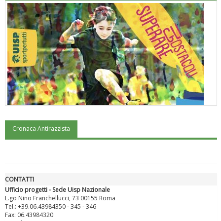
Cronaca Antirazzista
"Superare gli ostacoli": la relazione di Tiziano Pesce al CN Uisp
CONTATTI
Ufficio progetti - Sede Uisp Nazionale
L.go Nino Franchellucci, 73 00155 Roma
Tel.: +39.06.43984350 - 345 - 346
Fax: 06.43984320