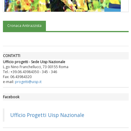
Cronaca Antirazzista
"Superare gli ostacoli": la relazione di Tiziano Pesce al CN Uisp
CONTATTI
Ufficio progetti - Sede Uisp Nazionale
L.go Nino Franchellucci, 73 00155 Roma
Tel.: +39.06.43984350 - 345 - 346
Fax: 06.43984320
e-mail:
progetti@uisp.it
Facebook
Luglio 2026: "Pensando con i piedi, si possono fare le
rivoluzioni"
Ufficio Progetti Uisp Nazionale