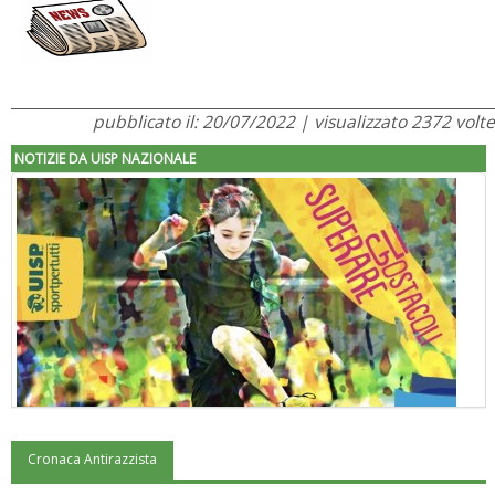
pubblicato il: 20/07/2022 | visualizzato 2372 volte
NOTIZIE DA UISP NAZIONALE
Cronaca Antirazzista
"Superare gli ostacoli": la relazione di Tiziano Pesce al CN Uisp