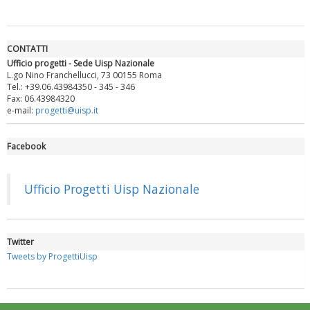
CONTATTI
Ufficio progetti - Sede Uisp Nazionale
L.go Nino Franchellucci, 73 00155 Roma
Tel.: +39.06.43984350 - 345 - 346
Fax: 06.43984320
e-mail:
progetti@uisp.it
Facebook
Luglio 2026: "Pensando con i piedi, si possono fare le
rivoluzioni"
Ufficio Progetti Uisp Nazionale
Twitter
Tweets by ProgettiUisp