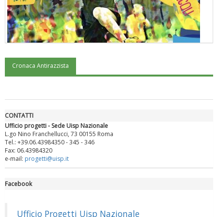
Cronaca Antirazzista
"Superare gli ostacoli": la relazione di Tiziano Pesce al CN Uisp
CONTATTI
Ufficio progetti - Sede Uisp Nazionale
L.go Nino Franchellucci, 73 00155 Roma
Tel.: +39.06.43984350 - 345 - 346
Fax: 06.43984320
e-mail:
progetti@uisp.it
Facebook
Luglio 2026: "Pensando con i piedi, si possono fare le
rivoluzioni"
Ufficio Progetti Uisp Nazionale