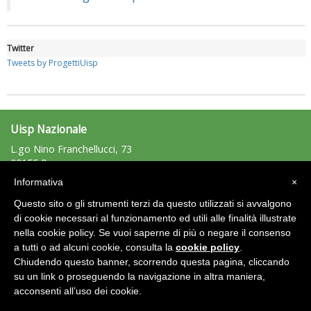
Twitter
Tweets by ProgettiUisp
Uisp Nazionale
L.go Nino Franchellucci, 73
00155 Roma
Tel: 06.439841 - Fax: 06.43984320
Tiziano Pesce a Radio InBlu2000 traccia il bilancio della stagione
Informativa
×
uisp@uisp.it
e-mail:
Questo sito o gli strumenti terzi da questo utilizzati si avvalgono
C.F.: 97029170582
di cookie necessari al funzionamento ed utili alle finalità illustrate
nella cookie policy. Se vuoi saperne di più o negare il consenso
Area Riservata 2.0
a tutti o ad alcuni cookie, consulta la
cookie policy
.
Chiudendo questo banner, scorrendo questa pagina, cliccando
su un link o proseguendo la navigazione in altra maniera,
acconsenti all’uso dei cookie.