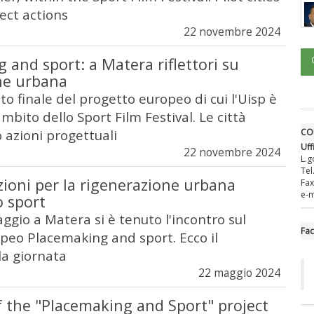
ect actions
22 novembre 2024
 and sport: a Matera riflettori su
ne urbana
to finale del progetto europeo di cui l'Uisp è
ambito dello Sport Film Festival. Le città
o azioni progettuali
CO
Uff
22 novembre 2024
L.g
Tel
ioni per la rigenerazione urbana
Fax
e-m
o sport
gio a Matera si è tenuto l'incontro sul
Fa
peo Placemaking and sport. Ecco il
la giornata
22 maggio 2024
 the "Placemaking and Sport" project