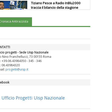
Tiziano Pesce a Radio InBlu2000
traccia il bilancio della stagione
Cronaca Antirazzista
Ddl Lobby, Uisp: “Il Parlamento
valorizzi le nostre specificità"
La formazione Uisp rallenta ma
NTATTI
prosegue anche in estate
icio progetti - Sede Uisp Nazionale
o Nino Franchellucci, 73 00155 Roma
.: +39.06.43984350 - 345 - 346
: 06.43984320
Tiziano Pesce nel Cda di
ail:
progetti@uisp.it
Fondazione Terzjus: prima riunione
a Roma
cebook
Ufficio Progetti Uisp Nazionale