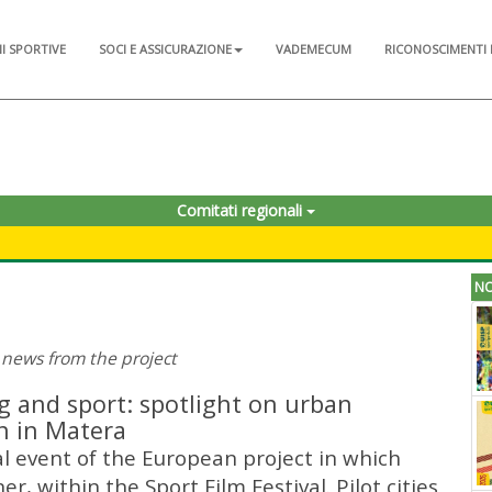
NI SPORTIVE
SOCI E ASSICURAZIONE
VADEMECUM
RICONOSCIMENTI 
Comitati regionali
NO
e news from the project
 and sport: spotlight on urban
n in Matera
al event of the European project in which
er, within the Sport Film Festival. Pilot cities