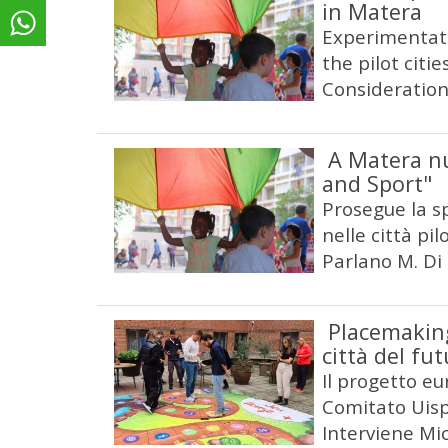
in Matera
Experimentati
the pilot citi
Consideration
A Matera n
and Sport"
Prosegue la s
nelle città pi
Parlano M. Di 
Placemaking
città del fu
Il progetto eur
Comitato Uisp
Interviene Mic