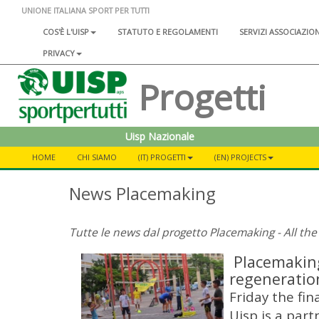
UNIONE ITALIANA SPORT PER TUTTI
COS'È L'UISP
STATUTO E REGOLAMENTI
SERVIZI ASSOCIAZIO
PRIVACY
Progetti
Uisp Nazionale
HOME
CHI SIAMO
(IT) PROGETTI
(EN) PROJECTS
News Placemaking
Tutte le news dal progetto Placemaking - All th
Placemaking
regeneratio
Friday the fin
Uisp is a partn