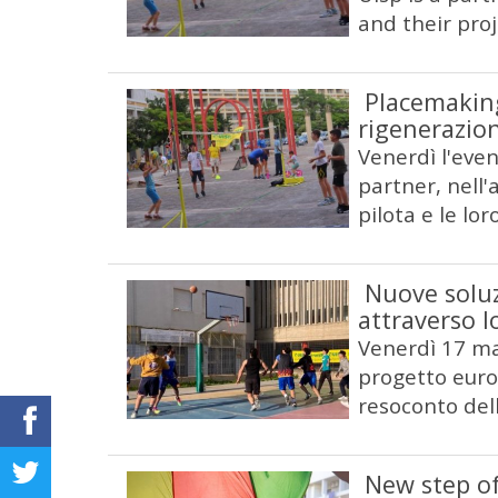
and their proj
Placemaking
rigenerazio
Venerdì l'even
partner, nell'
pilota e le lor
Nuove soluz
attraverso l
Venerdì 17 mag
progetto euro
resoconto del
New step of