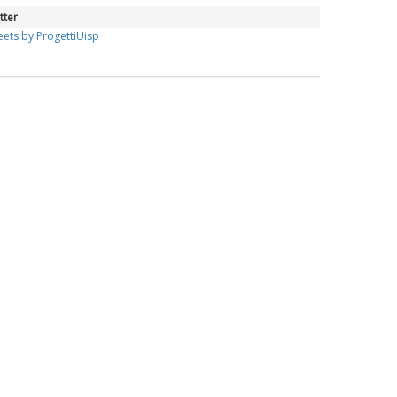
tter
ets by ProgettiUisp