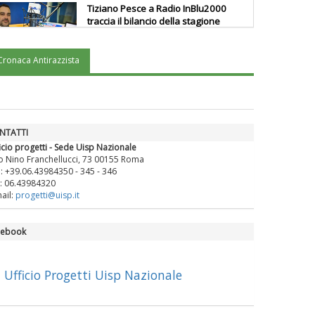
Tiziano Pesce a Radio InBlu2000
traccia il bilancio della stagione
Cronaca Antirazzista
Ddl Lobby, Uisp: “Il Parlamento
valorizzi le nostre specificità"
La formazione Uisp rallenta ma
NTATTI
prosegue anche in estate
icio progetti - Sede Uisp Nazionale
o Nino Franchellucci, 73 00155 Roma
.: +39.06.43984350 - 345 - 346
: 06.43984320
Tiziano Pesce nel Cda di
ail:
progetti@uisp.it
Fondazione Terzjus: prima riunione
a Roma
cebook
Ufficio Progetti Uisp Nazionale