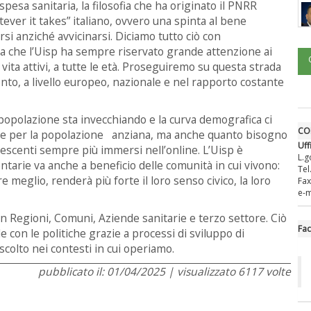
pesa sanitaria, la filosofia che ha originato il PNRR
tever it takes” italiano, ovvero una spinta al bene
rsi anziché avvicinarsi. Diciamo tutto ciò con
 che l’Uisp ha sempre riservato grande attenzione ai
 vita attivi, a tutte le età. Proseguiremo su questa strada
to, a livello europeo, nazionale e nel rapporto costante
a popolazione sta invecchiando e la curva demografica ci
CO
tive per la popolazione anziana, ma anche quanto bisogno
Uff
escenti sempre più immersi nell’online. L’Uisp è
L.g
tarie va anche a beneficio delle comunità in cui vivono:
Tel
ire meglio, renderà più forte il loro senso civico, la loro
Fax
e-m
n Regioni, Comuni, Aziende sanitarie e terzo settore. Ciò
Fa
le con le politiche grazie a processi di sviluppo di
scolto nei contesti in cui operiamo.
pubblicato il: 01/04/2025 | visualizzato 6117 volte