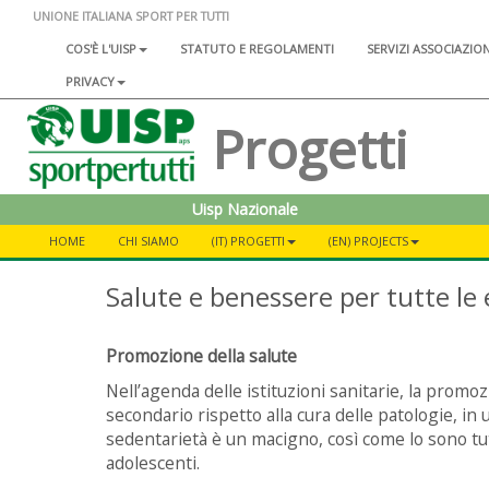
UNIONE ITALIANA SPORT PER TUTTI
COS'È L'UISP
STATUTO E REGOLAMENTI
SERVIZI ASSOCIAZIO
PRIVACY
Progetti
Uisp Nazionale
HOME
CHI SIAMO
(IT) PROGETTI
(EN) PROJECTS
Salute e benessere per tutte le 
Promozione della salute
Nell’agenda delle istituzioni sanitarie, la prom
secondario rispetto alla cura delle patologie, in 
sedentarietà è un macigno, così come lo sono tutt
adolescenti.