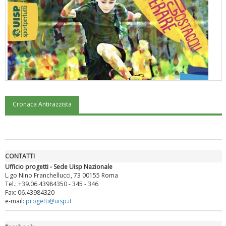
Cronaca Antirazzista
"Superare gli ostacoli": la relazione di Tiziano Pesce al CN Uisp
CONTATTI
Ufficio progetti - Sede Uisp Nazionale
L.go Nino Franchellucci, 73 00155 Roma
Tel.: +39.06.43984350 - 345 - 346
Fax: 06.43984320
e-mail:
progetti@uisp.it