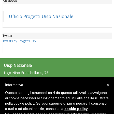
Facebook
Luglio 2026: "Pensando con i piedi, si possono fare le
rivoluzioni"
Ufficio Progetti Uisp Nazionale
Twitter
Tweets by ProgettiUisp
Uisp Nazionale
L.go Nino Franchellucci, 73
00155 Roma
Tel: 06.439841 - Fax: 06.43984320
Tiziano Pesce a Radio InBlu2000 traccia il bilancio della stagione
Informativa
×
uisp@uisp.it
e-mail:
Questo sito o gli strumenti terzi da questo utilizzati si avvalgono
C.F.: 97029170582
di cookie necessari al funzionamento ed utili alle finalità illustrate
nella cookie policy. Se vuoi saperne di più o negare il consenso
Area Riservata 2.0
a tutti o ad alcuni cookie, consulta la
cookie policy
.