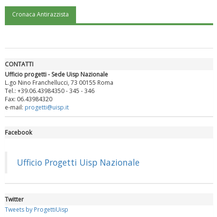
Cronaca Antirazzista
"Superare gli ostacoli": la relazione di Tiziano Pesce al CN Uisp
CONTATTI
Ufficio progetti - Sede Uisp Nazionale
L.go Nino Franchellucci, 73 00155 Roma
Tel.: +39.06.43984350 - 345 - 346
Fax: 06.43984320
e-mail:
progetti@uisp.it
Facebook
Luglio 2026: "Pensando con i piedi, si possono fare le
rivoluzioni"
Ufficio Progetti Uisp Nazionale
Twitter
Tweets by ProgettiUisp