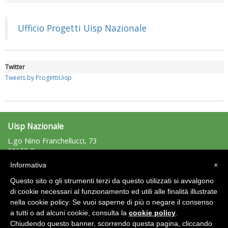
Luglio 2026: "Pensando con i piedi, si possono fare le
rivoluzioni"
Ufficio Progetti Uisp Nazionale
Twitter
Tweets by ProgettiUisp
Uisp Nazionale
L.go Nino Franchellucci, 73
00155 Roma
Tel: 06.439841 - Fax: 06.43984320
Tiziano Pesce a Radio InBlu2000 traccia il bilancio della stagione
Informativa
×
uisp@uisp.it
e-mail:
Questo sito o gli strumenti terzi da questo utilizzati si avvalgono
C.F.: 97029170582
di cookie necessari al funzionamento ed utili alle finalità illustrate
nella cookie policy. Se vuoi saperne di più o negare il consenso
Area Riservata 2.0
a tutti o ad alcuni cookie, consulta la
cookie policy
.
Chiudendo questo banner, scorrendo questa pagina, cliccando