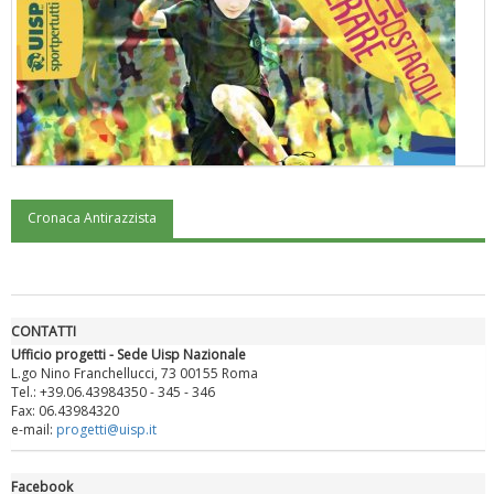
Cronaca Antirazzista
"Superare gli ostacoli": la relazione di Tiziano Pesce al CN Uisp
CONTATTI
Ufficio progetti - Sede Uisp Nazionale
L.go Nino Franchellucci, 73 00155 Roma
Tel.: +39.06.43984350 - 345 - 346
Fax: 06.43984320
e-mail:
progetti@uisp.it
Facebook