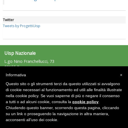
Twitter
Tweets by ProgettiUisp
Uisp Nazionale
L.go Nino Franchellucci, 73
00155 Roma
Tel: 06.439841 - Fax: 06.43984320
Tiziano Pesce a Radio InBlu2000 traccia il bilancio della stagione
Informativa
×
uisp@uisp.it
e-mail:
Questo sito o gli strumenti terzi da questo utilizzati si avvalgono
C.F.: 97029170582
di cookie necessari al funzionamento ed utili alle finalità illustrate
nella cookie policy. Se vuoi saperne di più o negare il consenso
Area Riservata 2.0
a tutti o ad alcuni cookie, consulta la
cookie policy
.
Chiudendo questo banner, scorrendo questa pagina, cliccando
su un link o proseguendo la navigazione in altra maniera,
acconsenti all’uso dei cookie.