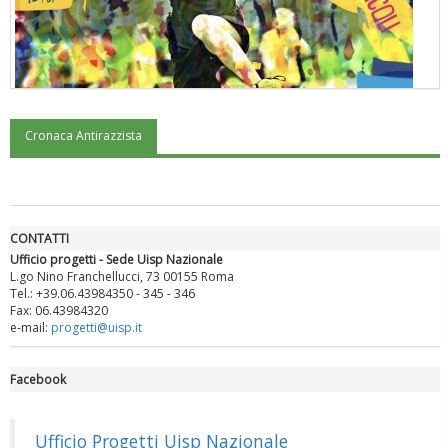
Cronaca Antirazzista
"Superare gli ostacoli": la relazione di Tiziano Pesce al CN Uisp
CONTATTI
Ufficio progetti - Sede Uisp Nazionale
L.go Nino Franchellucci, 73 00155 Roma
Tel.: +39.06.43984350 - 345 - 346
Fax: 06.43984320
e-mail:
progetti@uisp.it
Facebook
Luglio 2026: "Pensando con i piedi, si possono fare le
rivoluzioni"
Ufficio Progetti Uisp Nazionale