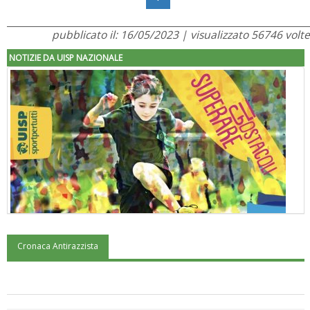
pubblicato il: 16/05/2023 | visualizzato 56746 volte
NOTIZIE DA UISP NAZIONALE
Cronaca Antirazzista
"Superare gli ostacoli": la relazione di Tiziano Pesce al CN Uisp