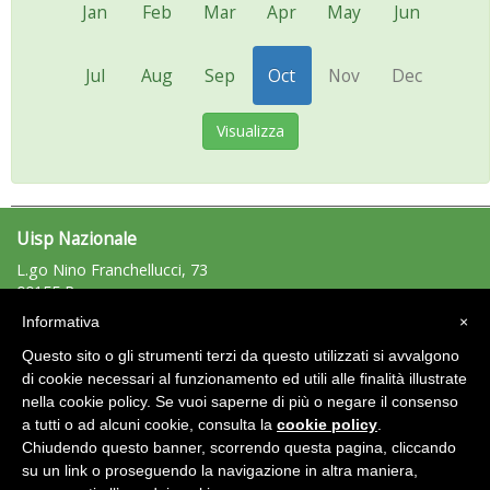
Jan
Feb
Mar
Apr
May
Jun
Jul
Aug
Sep
Oct
Nov
Dec
Visualizza
Uisp Nazionale
L.go Nino Franchellucci, 73
00155 Roma
Tel: 06.439841 - Fax: 06.43984320
Informativa
×
uisp@uisp.it
e-mail:
Questo sito o gli strumenti terzi da questo utilizzati si avvalgono
C.F.: 97029170582
di cookie necessari al funzionamento ed utili alle finalità illustrate
nella cookie policy. Se vuoi saperne di più o negare il consenso
Area Riservata 2.0
a tutti o ad alcuni cookie, consulta la
cookie policy
.
Chiudendo questo banner, scorrendo questa pagina, cliccando
su un link o proseguendo la navigazione in altra maniera,