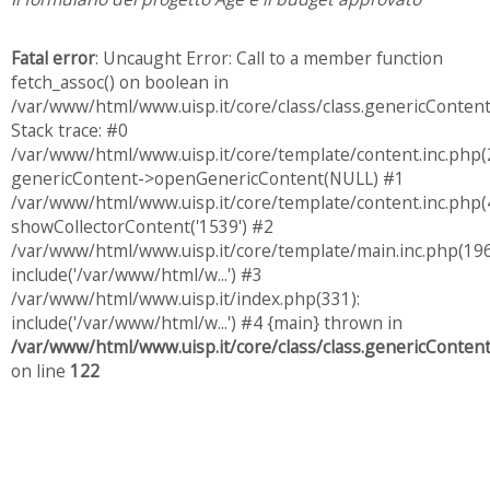
Fatal error
: Uncaught Error: Call to a member function
fetch_assoc() on boolean in
/var/www/html/www.uisp.it/core/class/class.genericConten
Stack trace: #0
/var/www/html/www.uisp.it/core/template/content.inc.php(
genericContent->openGenericContent(NULL) #1
/var/www/html/www.uisp.it/core/template/content.inc.php(4
showCollectorContent('1539') #2
/var/www/html/www.uisp.it/core/template/main.inc.php(196
include('/var/www/html/w...') #3
/var/www/html/www.uisp.it/index.php(331):
include('/var/www/html/w...') #4 {main} thrown in
/var/www/html/www.uisp.it/core/class/class.genericConten
on line
122