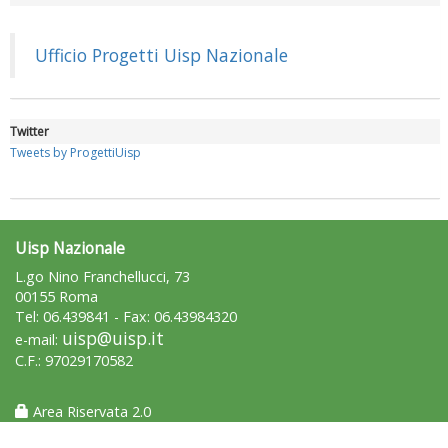
Luglio 2026: "Pensando con i piedi, si possono fare le
rivoluzioni"
Ufficio Progetti Uisp Nazionale
Twitter
Tweets by ProgettiUisp
Uisp Nazionale
L.go Nino Franchellucci, 73
00155 Roma
Tel: 06.439841 - Fax: 06.43984320
Tiziano Pesce a Radio InBlu2000 traccia il bilancio della stagione
uisp@uisp.it
e-mail:
C.F.: 97029170582
Area Riservata 2.0