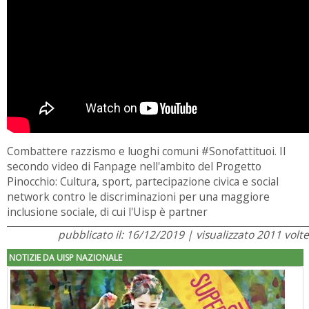
Combattere razzismo e luoghi comuni #Sonofattituoi. Il
secondo video di Fanpage nell'ambito del Progetto
Pinocchio: Cultura, sport, partecipazione civica e social
network contro le discriminazioni per una maggiore
inclusione sociale, di cui l'Uisp è partner
pubblicato il: 16/12/2019 | visualizzato 2011 volte
NOTIZIE DA UISP NAZIONALE