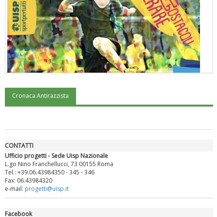
Cronaca Antirazzista
"Superare gli ostacoli": la relazione di Tiziano Pesce al CN Uisp
CONTATTI
Ufficio progetti - Sede Uisp Nazionale
L.go Nino Franchellucci, 73 00155 Roma
Tel.: +39.06.43984350 - 345 - 346
Fax: 06.43984320
e-mail:
progetti@uisp.it
Facebook