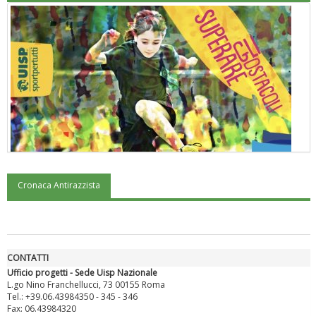
Cronaca Antirazzista
"Superare gli ostacoli": la relazione di Tiziano Pesce al CN Uisp
CONTATTI
Ufficio progetti - Sede Uisp Nazionale
L.go Nino Franchellucci, 73 00155 Roma
Tel.: +39.06.43984350 - 345 - 346
Fax: 06.43984320