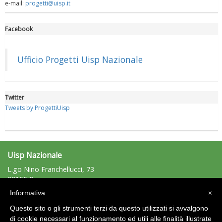
e-mail:
progetti@uisp.it
Facebook
Luglio 2026: "Pensando con i piedi, si possono fare le
rivoluzioni"
Ufficio Progetti Uisp Nazionale
Twitter
Tweets by ProgettiUisp
Uisp Nazionale
L.go Nino Franchellucci, 73
00155 Roma
Tel: 06.439841 - Fax: 06.43984320
Tiziano Pesce a Radio InBlu2000 traccia il bilancio della stagione
Informativa
×
uisp@uisp.it
e-mail:
Questo sito o gli strumenti terzi da questo utilizzati si avvalgono
C.F.: 97029170582
di cookie necessari al funzionamento ed utili alle finalità illustrate