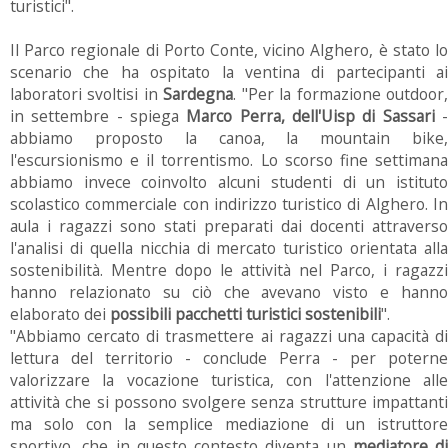
turistici".
Il Parco regionale di Porto Conte, vicino Alghero, è stato lo
scenario che ha ospitato la ventina di partecipanti ai
laboratori svoltisi in
Sardegna
. "Per la formazione outdoor
in settembre - spiega
Marco Perra, dell'Uisp di Sassari
abbiamo proposto la canoa, la mountain bike,
l'escursionismo e il torrentismo. Lo scorso fine settimana
abbiamo invece coinvolto alcuni studenti di un istituto
scolastico commerciale con indirizzo turistico di Alghero. In
aula i ragazzi sono stati preparati dai docenti attraverso
l'analisi di quella nicchia di mercato turistico orientata alla
sostenibilità. Mentre dopo le attività nel Parco, i ragazzi
hanno relazionato su ciò che avevano visto e hanno
elaborato dei
possibili pacchetti turistici sostenibili
".
"Abbiamo cercato di trasmettere ai ragazzi una capacità di
lettura del territorio - conclude Perra - per poterne
valorizzare la vocazione turistica, con l'attenzione alle
attività che si possono svolgere senza strutture impattanti
ma solo con la semplice mediazione di un istruttore
sportivo, che in questo contesto diventa un
mediatore di