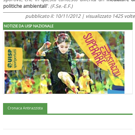
politiche ambientali
".
(F.Se.-E.F.)
pubblicato il: 10/11/2012 | visualizzato 1425 volte
NOTIZIE DA UISP NAZIONALE
Cronaca Antirazzista
"Superare gli ostacoli": la relazione di Tiziano Pesce al CN Uisp