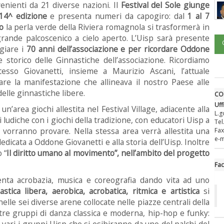
enienti da 21 diverse nazioni. Il
Festival del Sole giunge
 14^ edizione
e presenta numeri da capogiro: dal
1 al 7
io
la perla verde della Riviera romagnola si trasformerà in
rande palcoscenico a cielo aperto. L’Uisp sarà presente
giare i
70 anni dell’associazione e per ricordare Oddone
te storico delle Ginnastiche dell’associazione. Ricordiamo
stesso Giovanetti, insieme a Maurizio Ascani, l’attuale
eare la manifestazione che allineava il nostro Paese alle
elle ginnastiche libere.
CO
Uff
n’area giochi allestita nel Festival Village, adiacente alla
L.g
 ludiche con i giochi della tradizione, con educatori Uisp a
Tel
e vorranno provare. Nella stessa area verrà allestita una
Fax
e-m
dedicata a Oddone Giovanetti e alla storia dell’Uisp. Inoltre
 “
Il diritto umano al movimento”, nell’ambito del progetto
Fa
venta acrobazia, musica e coreografia dando vita ad uno
tica libera, aerobica, acrobatica, ritmica e artistica
si
lle sei diverse arene collocate nelle piazze centrali della
oltre gruppi di danza classica e moderna, hip-hop e funky:
o vari i gruppi Uisp che si esibiranno da uno del palchi del