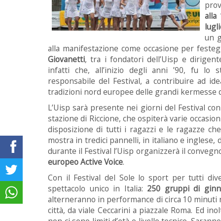
prov
alla
lugl
un g
alla manifestazione come occasione per festeg
Giovanetti
, tra i fondatori dell’Uisp e dirigen
infatti che, all’inizio degli anni ’90, fu lo 
responsabile del Festival, a contribuire ad id
tradizioni nord europee delle grandi kermesse d
L’Uisp sarà presente nei giorni del Festival con u
stazione di Riccione, che ospiterà varie occasioni
disposizione di tutti i ragazzi e le ragazze ch
mostra in tredici pannelli, in italiano e inglese, 
durante il Festival l’Uisp organizzerà il convegno
europeo Active Voice
.
Con il Festival del Sole lo sport per tutti di
spettacolo unico in Italia:
250 gruppi di ginnas
alterneranno in performance di circa 10 minuti ne
città, da viale Ceccarini a piazzale Roma. Ed in
non ci sono limiti d’età o livello tecnico. Sarann