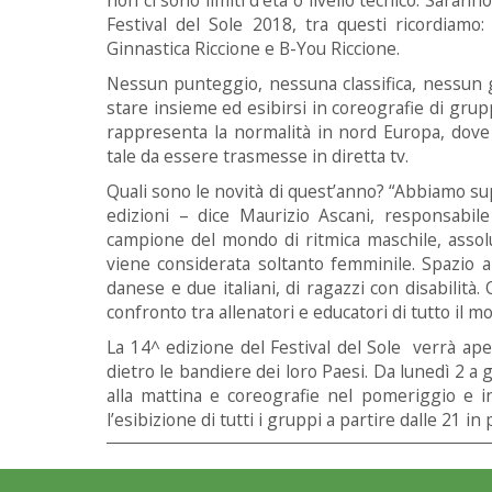
Festival del Sole 2018, tra questi ricordiamo:
Ginnastica Riccione e B-You Riccione.
Nessun punteggio, nessuna classifica, nessun giud
stare insieme ed esibirsi in coreografie di gru
rappresenta la normalità in nord Europa, dove
tale da essere trasmesse in diretta tv.
Quali sono le novità di quest’anno? “Abbiamo su
edizioni – dice Maurizio Ascani, responsabil
campione del mondo di ritmica maschile, assolu
viene considerata soltanto femminile. Spazio a 
danese e due italiani, di ragazzi con disabilit
confronto tra allenatori e educatori di tutto il m
La 14^ edizione del Festival del Sole verrà aperta
dietro le bandiere dei loro Paesi. Da lunedì 2 a 
alla mattina e coreografie nel pomeriggio e in
l’esibizione di tutti i gruppi a partire dalle 21 in