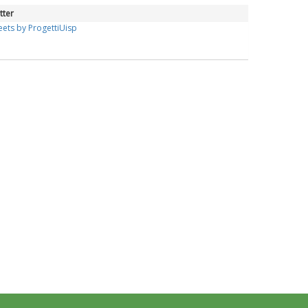
tter
ets by ProgettiUisp