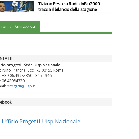
Tiziano Pesce a Radio InBlu2000
traccia il bilancio della stagione
Cronaca Antirazzista
Ddl Lobby, Uisp: “Il Parlamento
valorizzi le nostre specificità"
La formazione Uisp rallenta ma
NTATTI
prosegue anche in estate
icio progetti - Sede Uisp Nazionale
o Nino Franchellucci, 73 00155 Roma
.: +39.06.43984350 - 345 - 346
: 06.43984320
Tiziano Pesce nel Cda di
ail:
progetti@uisp.it
Fondazione Terzjus: prima riunione
a Roma
cebook
Ufficio Progetti Uisp Nazionale