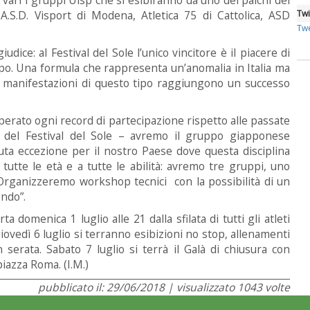
 A.S.D. Visport di Modena, Atletica 75 di Cattolica, ASD
Twi
Twe
ice: al Festival del Sole l’unico vincitore è il piacere di
ppo. Una formula che rappresenta un’anomalia in Italia ma
 manifestazioni di questo tipo raggiungono un successo
perato ogni record di partecipazione rispetto alle passate
e del Festival del Sole – avremo il gruppo giapponese
ta eccezione per il nostro Paese dove questa disciplina
tutte le età e a tutte le abilità: avremo tre gruppi, uno
à. Organizzeremo workshop tecnici con la possibilità di un
ondo”.
 domenica 1 luglio alle 21 dalla sfilata di tutti gli atleti
giovedì 6 luglio si terranno esibizioni no stop, allenamenti
 serata. Sabato 7 luglio si terrà il Galà di chiusura con
 piazza Roma. (I.M.)
pubblicato il: 29/06/2018 | visualizzato 1043 volte