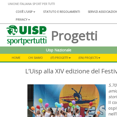
UNIONE ITALIANA SPORT PER TUTTI
COS'È L'UISP
STATUTO E REGOLAMENTI
SERVIZI ASSOCIAZIO
PRIVACY
Progetti
Uisp Nazionale
HOME
CHI SIAMO
(IT) PROGETTI
(EN) PROJECTS
L’Uisp alla XIV edizione del Festiv
5.70
amic
stor
Il c
ospi
nel