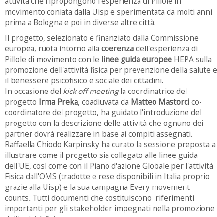
attività che ripropongono l'esperienza di Pillole in
movimento coniata dalla Uisp e sperimentata da molti anni
prima a Bologna e poi in diverse altre città.
Il progetto, selezionato e finanziato dalla Commissione
europea, ruota intorno alla
coerenza
dell'esperienza di
Pillole di movimento con le
linee guida europee
HEPA sulla
promozione dell'attività fisica per prevenzione della salute e
il benessere psicofisico e sociale dei cittadini.
In occasione del
kick off meeting
la coordinatrice del
progetto
Irma Preka
, coadiuvata da
Matteo Mastorci
co-
coordinatore del progetto, ha guidato l'introduzione del
progetto con la descrizione delle attività che ognuno dei
partner dovrà realizzare in base ai compiti assegnati.
Raffaella Chiodo Karpinsky ha curato la sessione preposta a
illustrare come il progetto sia collegato alle linee guida
dell'UE, così come con il Piano d'azione Globale per l'attività
Fisica dall'OMS (tradotte e rese disponibili in Italia proprio
grazie alla Uisp) e la sua campagna Every movement
counts
.
Tutti
documenti che costituiscono riferimenti
importanti per gli stakeholder impegnati nella promozione