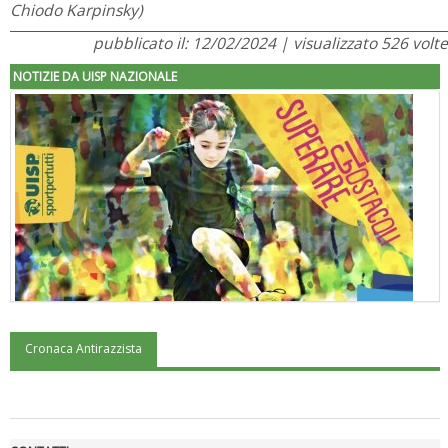
Chiodo Karpinsky)
pubblicato il: 12/02/2024 | visualizzato 526 volte
NOTIZIE DA UISP NAZIONALE
Cronaca Antirazzista
"Superare gli ostacoli": la relazione di Tiziano Pesce al CN Uisp