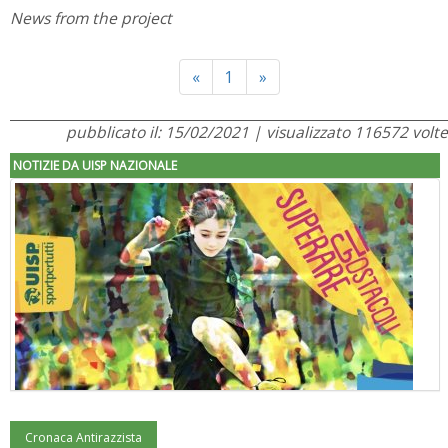
News from the project
Previous
Next
«
1
»
pubblicato il: 15/02/2021 | visualizzato 116572 volte
NOTIZIE DA UISP NAZIONALE
Cronaca Antirazzista
"Superare gli ostacoli": la relazione di Tiziano Pesce al CN Uisp