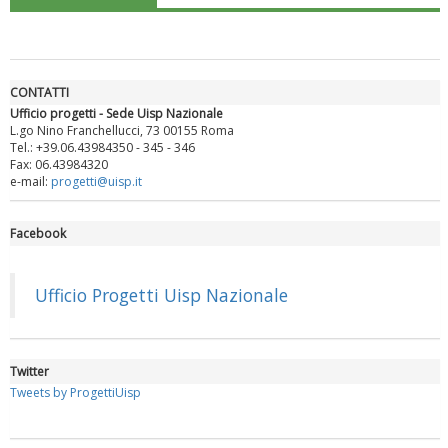
CONTATTI
Ufficio progetti - Sede Uisp Nazionale
L.go Nino Franchellucci, 73 00155 Roma
Tel.: +39.06.43984350 - 345 - 346
Fax: 06.43984320
e-mail:
progetti@uisp.it
Facebook
Luglio 2026: "Pensando con i piedi, si possono fare le
rivoluzioni"
Ufficio Progetti Uisp Nazionale
Twitter
Tweets by ProgettiUisp