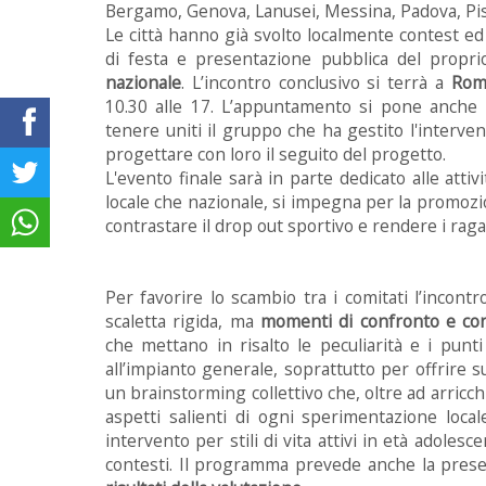
Bergamo, Genova, Lanusei, Messina, Padova, Pisa
Le città hanno già svolto localmente contest ed
di festa e presentazione pubblica del propri
nazionale
. L’incontro conclusivo si terrà a
Rom
10.30 alle 17. L’appuntamento si pone anche l’
tenere uniti il gruppo che ha gestito l'interve
progettare con loro il seguito del progetto.
L'evento finale sarà in parte dedicato alle atti
locale che nazionale, si impegna per la promozion
contrastare il drop out sportivo e rendere i ragaz
Per favorire lo scambio tra i comitati l’incont
scaletta rigida, ma
momenti di confronto e cond
che mettano in risalto le peculiarità e i punt
all’impianto generale, soprattutto per offrire su
un brainstorming collettivo che, oltre ad arricch
aspetti salienti di ogni sperimentazione local
intervento per stili di vita attivi in età adolesce
contesti. Il programma prevede anche la pres