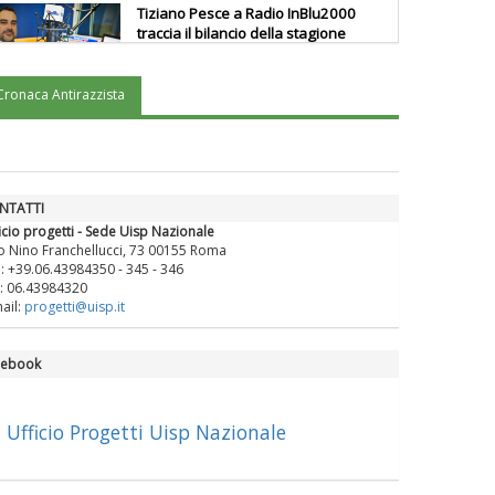
Tiziano Pesce a Radio InBlu2000
traccia il bilancio della stagione
Cronaca Antirazzista
Ddl Lobby, Uisp: “Il Parlamento
valorizzi le nostre specificità"
La formazione Uisp rallenta ma
NTATTI
prosegue anche in estate
icio progetti - Sede Uisp Nazionale
o Nino Franchellucci, 73 00155 Roma
.: +39.06.43984350 - 345 - 346
: 06.43984320
Tiziano Pesce nel Cda di
ail:
progetti@uisp.it
Fondazione Terzjus: prima riunione
a Roma
cebook
Ufficio Progetti Uisp Nazionale