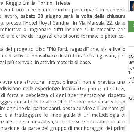
, Reggio Emilia, Torino, Trieste.
 eventi finali che hanno riunito i partecipanti in momenti
o lavoro,
sabato 28 giugno sarà la volta della chiusura
a
, presso l’Hotel Royal Santina, in Via Marsala 22, dalle
obiettivo di ragionare tutti insieme sulle modalità per
nto e le crew dei ragazzi che si sono formate e poter co-
vità del progetto Uisp
"Più forti, ragazzi!"
che, sia a livello
e di attività innovative e destrutturate tra i giovani, per
CO
zi più coinvolti in attività motoria di base.
Uff
L.g
Tel
Fax
ro avrà una struttura "indysciplinata": non è prevista una
e-m
ivisione delle esperienze locali
partecipati e interattivi,
i di forza e debolezza di ogni sperimentazione rispetto
Fa
ggestioni a tutte le altre città. L’intenzione è dar vita ad
ire ognuno dei partecipanti, possa servire a illuminare gli
e, e a tratteggiare le linee guida di un metodologia di
nziale che sia innovativa, di successo e replicabile in altri
entazione da parte del gruppo di monitoraggio dei
primi