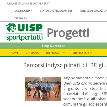
UNIONE ITALIANA SPORT PER TUTTI
COS'È L'UISP
STATUTO E REGOLAMENTI
SERVIZI ASSOCIAZIO
PRIVACY
Progetti
Uisp Nazionale
HOME
CHI SIAMO
(IT) PROGETTI
(EN) PROJECTS
Percorsi Indysciplinati": il 28 g
Appuntamento a Roma per
dieci città contro seden
È giunto allo step fin
finanziato dalla legge 383
sedentarietà e all’abban
comuni tra gli adolescenti