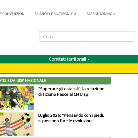
E CONVENZIONI
BILANCIO E SOSTEGNI P.A.
SAFEGUARDING
Comitati territoriali
TIZIE DA UISP NAZIONALE
"Superare gli ostacoli": la relazione
di Tiziano Pesce al CN Uisp
Luglio 2026: "Pensando con i piedi,
si possono fare le rivoluzioni"