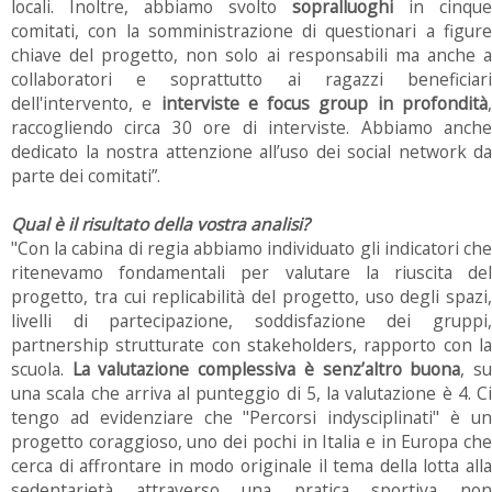
locali. Inoltre, abbiamo svolto
sopralluoghi
in cinque
comitati, con la somministrazione di questionari a figure
chiave del progetto, non solo ai responsabili ma anche a
collaboratori e soprattutto ai ragazzi beneficiari
dell'intervento, e
interviste e focus group in profondità
raccogliendo circa 30 ore di interviste. Abbiamo anche
dedicato la nostra attenzione all’uso dei social network da
parte dei comitati”.
Qual è il risultato della vostra analisi?
"Con la cabina di regia abbiamo individuato gli indicatori che
ritenevamo fondamentali per valutare la riuscita del
progetto, tra cui replicabilità del progetto, uso degli spazi,
livelli di partecipazione, soddisfazione dei gruppi,
partnership strutturate con stakeholders, rapporto con la
scuola.
La valutazione complessiva è senz’altro buona
, s
una scala che arriva al punteggio di 5, la valutazione è 4. Ci
tengo ad evidenziare che "Percorsi indysciplinati" è un
progetto coraggioso, uno dei pochi in Italia e in Europa che
cerca di affrontare in modo originale il tema della lotta alla
sedentarietà attraverso una pratica sportiva non