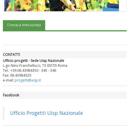
Cronaca Antirazzista
"Superare gli ostacoli": la relazione di Tiziano Pesce al CN Uisp
CONTATTI
Ufficio progetti - Sede Uisp Nazionale
L.go Nino Franchellucci, 73 00155 Roma
Tel.: +39.06.43984350 - 345 - 346
Fax: 06.43984320
e-mail:
progetti@uisp.it
Facebook
Luglio 2026: "Pensando con i piedi, si possono fare le
rivoluzioni"
Ufficio Progetti Uisp Nazionale