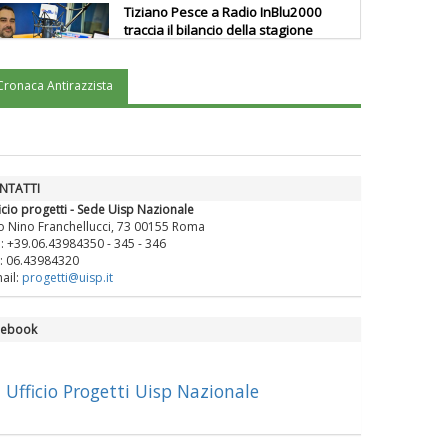
Tiziano Pesce a Radio InBlu2000
traccia il bilancio della stagione
Cronaca Antirazzista
Ddl Lobby, Uisp: “Il Parlamento
valorizzi le nostre specificità"
La formazione Uisp rallenta ma
NTATTI
prosegue anche in estate
icio progetti - Sede Uisp Nazionale
o Nino Franchellucci, 73 00155 Roma
.: +39.06.43984350 - 345 - 346
: 06.43984320
Tiziano Pesce nel Cda di
ail:
progetti@uisp.it
Fondazione Terzjus: prima riunione
a Roma
cebook
Ufficio Progetti Uisp Nazionale