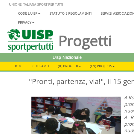
UNIONE ITALIANA SPORT PER TUTTI
COS'È L'UISP
STATUTO E REGOLAMENTI
SERVIZI ASSOCIAZIO
PRIVACY
Progetti
Uisp Nazionale
HOME
CHI SIAMO
(IT) PROGETTI
(EN) PROJECTS
"Pronti, partenza, via!", il 15 
A Ro
prom
nuov
A Ro
prom
nuov