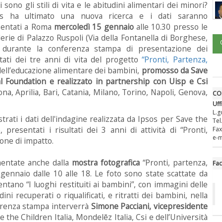
i sono gli stili di vita e le abitudini alimentari dei minori?
os ha ultimato una nuova ricerca e i dati saranno
sentati a Roma
mercoledì 15 gennaio
alle 10.30 presso le
erie di Palazzo Ruspoli (Via della Fontanella di Borghese,
, durante la conferenza stampa di presentazione dei
ltati dei tre anni di vita del progetto
“Pronti, Partenza,
 dell’educazione alimentare dei bambini,
promosso da Save
 Foundation e realizzato in partnership con Uisp e Csi
cona, Aprilia, Bari, Catania, Milano, Torino, Napoli, Genova,
CO
Uff
L.g
rati i dati dell'indagine realizzata da Ipsos per Save the
Tel
presentati i risultati dei 3 anni di attività di “Pronti,
Fax
e-m
zione di impatto.
umentate anche dalla
mostra fotografica
“Pronti, partenza,
Fa
 gennaio dalle 10 alle 18. Le foto sono state scattate da
entano “I luoghi restituiti ai bambini”, con immagini delle
ini recuperati o riqualificati, e ritratti dei bambini, nella
ferenza stampa interverrà
Simone Pacciani, vicepresidente
 the Children Italia, Mondelēz Italia, Csi e dell’Università