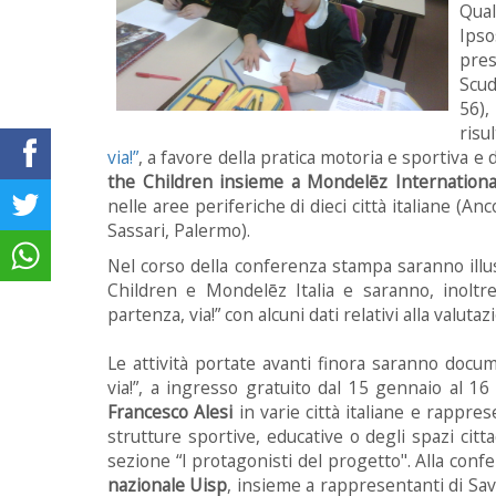
Qual
Ips
pre
Scud
56)
risu
via!”
, a favore della pratica motoria e sportiva e
the Children insieme a Mondelēz International
nelle aree periferiche di dieci città italiane (An
Sassari, Palermo).
Nel corso della conferenza stampa saranno illust
Children e Mondelēz Italia e saranno, inoltre, 
partenza, via!” con alcuni dati relativi alla valuta
Le attività portate avanti finora saranno doc
via!”, a ingresso gratuito dal 15 gennaio al 16
Francesco Alesi
in varie città italiane e rappres
strutture sportive, educative o degli spazi cittad
sezione “I protagonisti del progetto". Alla con
nazionale Uisp
, insieme a rappresentanti di Save