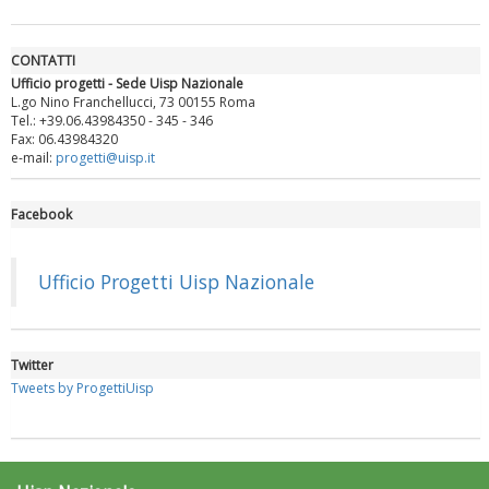
CONTATTI
Ufficio progetti - Sede Uisp Nazionale
L.go Nino Franchellucci, 73 00155 Roma
Tel.: +39.06.43984350 - 345 - 346
Fax: 06.43984320
e-mail:
progetti@uisp.it
Facebook
Luglio 2026: "Pensando con i piedi, si possono fare le
rivoluzioni"
Ufficio Progetti Uisp Nazionale
Twitter
Tweets by ProgettiUisp