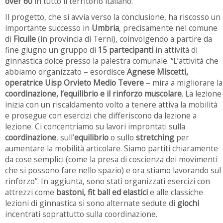
over 60
in tutto il territorio italiano.
Il progetto, che si avvia verso la conclusione, ha riscosso un
importante successo in
Umbria
, precisamente nel comune
di
Ficulle
(in provincia di Terni), coinvolgendo a partire da
fine giugno un gruppo di
15 partecipanti
in attività di
ginnastica dolce presso la palestra comunale. “L’attività che
abbiamo organizzato – esordisce
Agnese Miscetti,
operatrice Uisp Orvieto Medio Tevere
– mira a migliorare la
coordinazione, l’equilibrio e il rinforzo muscolare
. La lezione
inizia con un riscaldamento volto a tenere attiva la mobilità
e prosegue con esercizi che differiscono da lezione a
lezione. Ci concentriamo su lavori improntati sulla
coordinazione
, sull’
equilibrio
o sullo
stretching
per
aumentare la mobilità articolare. Siamo partiti chiaramente
da cose semplici (come la presa di coscienza dei movimenti
che si possono fare nello spazio) e ora stiamo lavorando sul
rinforzo”. In aggiunta, sono stati organizzati esercizi con
attrezzi come
bastoni, fit ball ed elastici
e alle classiche
lezioni di ginnastica si sono alternate sedute di
giochi
incentrati soprattutto sulla coordinazione.