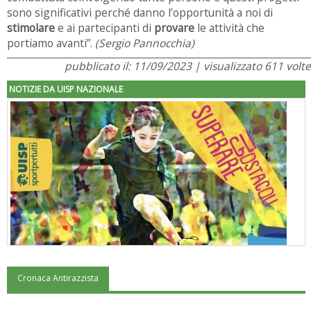
sono significativi perché danno l’opportunità a noi di
stimolare
e ai partecipanti di
provare
le attività che
portiamo avanti”.
(Sergio Pannocchia)
pubblicato il: 11/09/2023 | visualizzato 611 volte
NOTIZIE DA UISP NAZIONALE
Cronaca Antirazzista
"Superare gli ostacoli": la relazione di Tiziano Pesce al CN Uisp