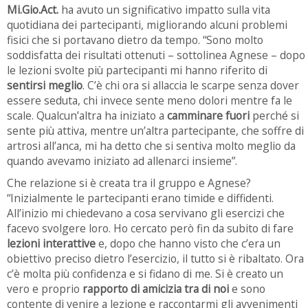
Mi.Gio.Act.
ha avuto un significativo impatto sulla vita
quotidiana dei partecipanti, migliorando alcuni problemi
fisici che si portavano dietro da tempo. “Sono molto
soddisfatta dei risultati ottenuti – sottolinea Agnese – dopo
le lezioni svolte più partecipanti mi hanno riferito di
sentirsi meglio
. C’è chi ora si allaccia le scarpe senza dover
essere seduta, chi invece sente meno dolori mentre fa le
scale. Qualcun’altra ha iniziato a
camminare fuori
perché si
sente più attiva, mentre un’altra partecipante, che soffre di
artrosi all’anca, mi ha detto che si sentiva molto meglio da
quando avevamo iniziato ad allenarci insieme”.
Che relazione si è creata tra il gruppo e Agnese?
“Inizialmente le partecipanti erano timide e diffidenti.
All’inizio mi chiedevano a cosa servivano gli esercizi che
facevo svolgere loro. Ho cercato però fin da subito di fare
lezioni interattive
e, dopo che hanno visto che c’era un
obiettivo preciso dietro l’esercizio, il tutto si è ribaltato. Ora
c’è molta più confidenza e si fidano di me. Si è creato un
vero e proprio
rapporto di amicizia tra di noi
e sono
contente di venire a lezione e raccontarmi gli avvenimenti