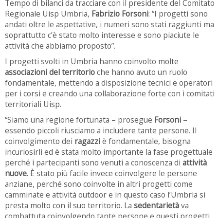
Tempo di bilanci da tracciare con il presidente del Comitato
Regionale Uisp Umbria,
Fabrizio Forsoni
: “I progetti sono
andati oltre le aspettative, i numeri sono stati raggiunti ma
soprattutto c’è stato molto interesse e sono piaciute le
attività che abbiamo proposto”.
I progetti svolti in Umbria hanno coinvolto molte
associazioni del territorio
che hanno avuto un ruolo
fondamentale, mettendo a disposizione tecnici e operatori
per i corsi e creando una collaborazione forte con i comitati
territoriali Uisp.
“Siamo una regione fortunata – prosegue
Forsoni
–
essendo piccoli riusciamo a includere tante persone. Il
coinvolgimento dei
ragazzi
è fondamentale, bisogna
incuriosirli ed è stata molto importante la fase progettuale
perché i partecipanti sono venuti a conoscenza di
attività
nuove
. È stato più facile invece coinvolgere le persone
anziane, perché sono coinvolte in altri progetti come
camminate e attività outdoor e in questo caso l’Umbria si
presta molto con il suo territorio. La
sedentarietà
va
combattuta coinvolgendo tante persone e questi progetti