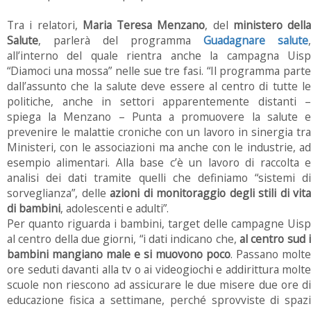
Tra i relatori,
Maria Teresa Menzano
, del
ministero della
Salute
, parlerà del programma
Guadagnare salute
,
all’interno del quale rientra anche la campagna Uisp
“Diamoci una mossa” nelle sue tre fasi. “Il programma parte
dall’assunto che la salute deve essere al centro di tutte le
politiche, anche in settori apparentemente distanti –
spiega la Menzano – Punta a promuovere la salute e
prevenire le malattie croniche con un lavoro in sinergia tra
Ministeri, con le associazioni ma anche con le industrie, ad
esempio alimentari. Alla base c’è un lavoro di raccolta e
analisi dei dati tramite quelli che definiamo “sistemi di
sorveglianza”, delle
azioni di monitoraggio degli stili di vita
di bambini
, adolescenti e adulti”.
Per quanto riguarda i bambini, target delle campagne Uisp
al centro della due giorni, “i dati indicano che,
al centro sud i
bambini mangiano male e si muovono poco
. Passano molte
ore seduti davanti alla tv o ai videogiochi e addirittura molte
scuole non riescono ad assicurare le due misere due ore di
educazione fisica a settimane, perché sprovviste di spazi