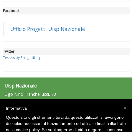
Facebook
Luglio 2026: "Pensando con i piedi, si possono fare le
rivoluzioni"
Ufficio Progetti Uisp Nazionale
Twitter
Tweets by ProgettiUisp
Uisp Nazionale
L.go Nino Franchellucci, 73
00155 Roma
Tel: 06.439841 - Fax: 06.43984320
Tiziano Pesce a Radio InBlu2000 traccia il bilancio della stagione
Informativa
×
uisp@uisp.it
e-mail:
Questo sito o gli strumenti terzi da questo utilizzati si avvalgono
C.F.: 97029170582
di cookie necessari al funzionamento ed utili alle finalità illustrate
nella cookie policy. Se vuoi saperne di più o negare il consenso