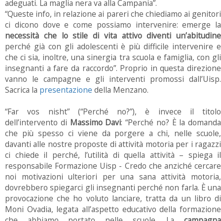
adeguati. La maglia nera va alla Campania”.
“Queste info, in relazione ai pareri che chiediamo ai genitori
ci dicono dove e come possiamo intervenire: emerge la
necessità che lo stile di vita attivo diventi un’abitudine
perché già con gli adolescenti è più difficile intervenire e
che ci sia, inoltre, una sinergia tra scuola e famiglia, con gli
insegnanti a fare da raccordo”. Proprio in questa direzione
vanno le campagne e gli interventi promossi dall’Uisp.
Sacrica la
presentazione
della Menzano.
“Far vos nisht” (“Perché no?”), è invece il titolo
dell’intervento di
Massimo Davi
: “Perché no? È la domanda
che più spesso ci viene da porgere a chi, nelle scuole,
davanti alle nostre proposte di attività motoria per i ragazzi
ci chiede il perché, l’utilità di quella attività – spiega il
responsabile Formazione Uisp - Credo che anziché cercare
noi motivazioni ulteriori per una sana attività motoria,
dovrebbero spiegarci gli insegnanti perché non farla. È una
provocazione che ho voluto lanciare, tratta da un libro di
Moni Ovadia, legata all’aspetto educativo della formazione
che abbiamo portato nelle scuole. La
campagna