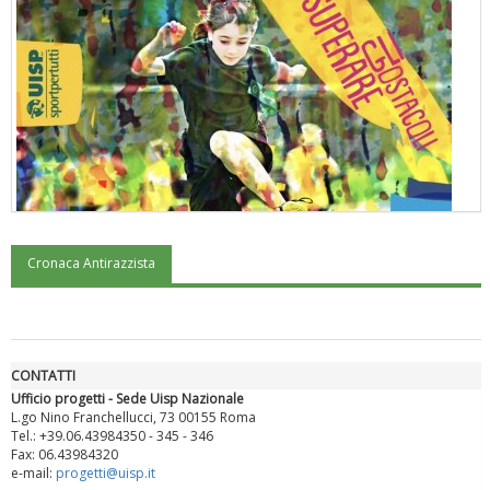
Cronaca Antirazzista
"Superare gli ostacoli": la relazione di Tiziano Pesce al CN Uisp
CONTATTI
Ufficio progetti - Sede Uisp Nazionale
L.go Nino Franchellucci, 73 00155 Roma
Tel.: +39.06.43984350 - 345 - 346
Fax: 06.43984320
e-mail:
progetti@uisp.it