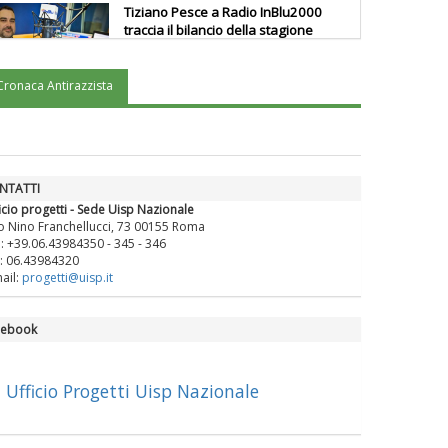
Tiziano Pesce a Radio InBlu2000
traccia il bilancio della stagione
Cronaca Antirazzista
Ddl Lobby, Uisp: “Il Parlamento
valorizzi le nostre specificità"
La formazione Uisp rallenta ma
NTATTI
prosegue anche in estate
icio progetti - Sede Uisp Nazionale
o Nino Franchellucci, 73 00155 Roma
.: +39.06.43984350 - 345 - 346
: 06.43984320
Tiziano Pesce nel Cda di
ail:
progetti@uisp.it
Fondazione Terzjus: prima riunione
a Roma
cebook
Ufficio Progetti Uisp Nazionale