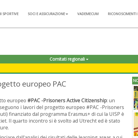
NI SPORTIVE
SOCI E ASSICURAZIONE
VADEMECUM
RICONOSCIMENTI 
Comitati regionali
NO
progetto europeo PAC
getto europeo
#PAC -Prisoners Active Citizenship
: un
oseguono i lavori del progetto europeo #PAC -Prisoners
nuti) finanziato dal programma Erasmus+ di cui la UISP è
et. Il quarto incontro si è svolto ad Utrecht ed è stato
ure.
ciare dall'analisi dei risultati delle learning areas a cui