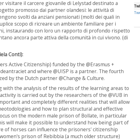
er visitare il carcere giovanile di Lelystad destinato a
Twi
ogetto promosso dai partner olandesi: le attività di
Twe
ngono svolti da anziani pensionati (molti dei quali in
 duplice scopo di ricreare un ambiente familiare per i
i, instaurando con loro un rapporto di profondo rispetto
entano ancora parte attiva della comunità in cui vivono. (di
ela Conti):
ers Active Citizenship) funded by the @Erasmus +
deantraciet and where @UISP is a partner. The fourth
ized by the Dutch partner @Change & Culture.
with the analysis of the results of the learning areas to
activity is carried out by the researchers of the @VUB in
portant and completely different realities that will allow
eotodologies and how to plan structural and effective
cus on the modern male prison of Bollate, in particular
 this will make it possible to understand how being part of
re of horses can influence the prisoners' citizenship
women's prison of Rebibbia (a much older structure)