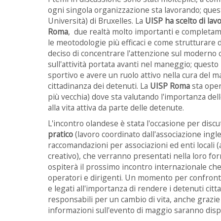
ogni singola organizzazione sta lavorando; questa 
Università) di Bruxelles. La
UISP ha scelto di lav
Roma
, due realtà molto importanti e completam
le meotodologie più efficaci e come strutturare de
deciso di concentrare l'attenzione sul moderno c
sull'attività portata avanti nel maneggio; questo 
sportivo e avere un ruolo attivo nella cura del ma
cittadinanza dei detenuti. La
UISP Roma
sta oper
più vecchia) dove sta valutando l'importanza del
alla vita attiva da parte delle detenute.
L'incontro olandese è stata l'occasione per discu
pratico
(lavoro coordinato dall'associazione ingl
raccomandazioni per associazioni ed enti locali (at
creativo), che verranno presentati nella loro form
ospiterà il prossimo incontro internazionale che
operatori e dirigenti. Un momento per confronta
e legati all'importanza di rendere i detenuti cittad
responsabili per un cambio di vita, anche grazie 
informazioni sull'evento di maggio saranno disp