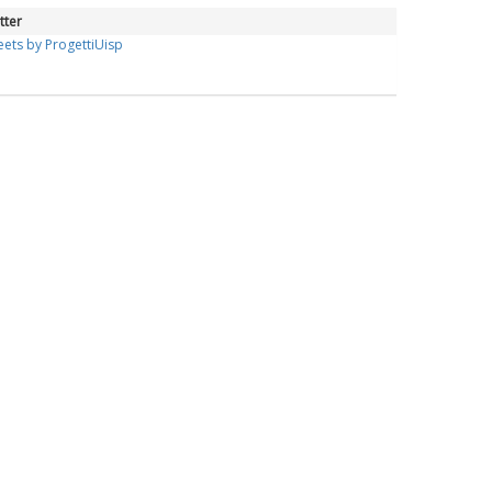
tter
ets by ProgettiUisp