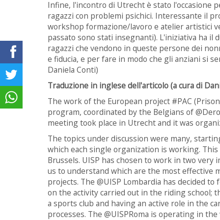
Infine, l'incontro di Utrecht è stato l'occasione p
ragazzi con problemi psichici. Interessante il pr
workshop formazione/lavoro e atelier artistici ve
passato sono stati insegnanti). L'iniziativa ha il
ragazzi che vendono in queste persone dei nonn
e fiducia, e per fare in modo che gli anziani si s
Daniela Conti)
Traduzione in inglese dell'articolo (a cura di Dani
The work of the European project #PAC (Prison
program, coordinated by the Belgians of @Dero
meeting took place in Utrecht and it was organ
The topics under discussion were many, starting 
which each single organization is working. This 
Brussels. UISP has chosen to work in two very im
us to understand which are the most effective m
projects. The @UISP Lombardia has decided to fo
on the activity carried out in the riding school;
a sports club and having an active role in the ca
processes. The @UISPRoma is operating in the 