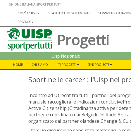
UNIONE ITALIANA SPORT PER TUTTI
COS'È L'UISP
STATUTO E REGOLAMENTI
SERVIZI ASSOCIAZIO
PRIVACY
Progetti
Uisp Nazionale
HOME
CHI SIAMO
(IT) PROGETTI
(EN) PROJECTS
Sport nelle carceri: l'Uisp nel 
Incontro ad Utrecht tra tutti i partner del pro
manuale raccoglierà le indicazioni conclusivePr
Active Citizenship (Cittadinanza attiva per dete
partner e coordinato dai Belgi di De Rode Antraci
organizzato dal partner olandese Change & Cult
I temi in discussione sono stati molteplici, a comin