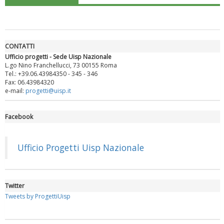
CONTATTI
Ufficio progetti - Sede Uisp Nazionale
L.go Nino Franchellucci, 73 00155 Roma
Tel.: +39.06.43984350 - 345 - 346
Fax: 06.43984320
e-mail:
progetti@uisp.it
Facebook
Luglio 2026: "Pensando con i piedi, si possono fare le
rivoluzioni"
Ufficio Progetti Uisp Nazionale
Twitter
Tweets by ProgettiUisp