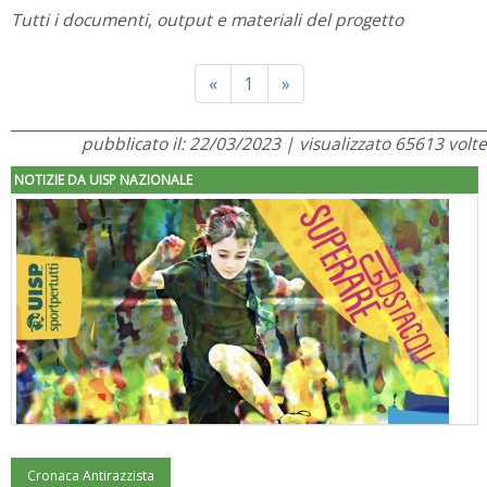
Tutti i documenti, output e materiali del progetto
Previous
Next
«
1
»
pubblicato il: 22/03/2023 | visualizzato 65613 volte
NOTIZIE DA UISP NAZIONALE
Cronaca Antirazzista
"Superare gli ostacoli": la relazione di Tiziano Pesce al CN Uisp