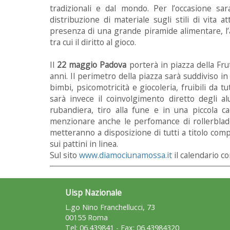
tradizionali e dal mondo. Per l’occasione sar
distribuzione di materiale sugli stili di vita a
presenza di una grande piramide alimentare, l’al
tra cui il diritto al gioco.
Il
22 maggio Padova
porterà in piazza della Fr
anni. Il perimetro della piazza sarà suddiviso in 
bimbi, psicomotricità e giocoleria, fruibili da tu
sarà invece il coinvolgimento diretto degli a
rubandiera, tiro alla fune e in una piccola ca
menzionare anche le perfomance di rollerblade r
metteranno a disposizione di tutti a titolo com
sui pattini in linea.
Sul sito
www.diamociunamossa.it
il calendario co
Uisp Nazionale
L.go Nino Franchellucci, 73
00155 Roma
Tel: 06.439841 - Fax: 06.43984320