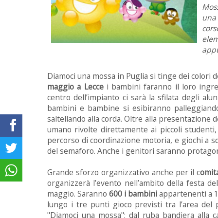
Moss
una 
cors
elem
appu
Diamoci una mossa in Puglia si tinge dei colori d
maggio a Lecce
i bambini faranno il loro ingres
centro dell’impianto ci sarà la sfilata degli al
bambini e bambine si esibiranno palleggiando
saltellando alla corda. Oltre alla presentazione
umano rivolte direttamente ai piccoli studenti
percorso di coordinazione motoria, e giochi a squ
del semaforo. Anche i genitori saranno protagonisti
Grande sforzo organizzativo anche per il c
omit
organizzerà l’evento nell’ambito della festa d
maggio. Saranno
600 i bambini
appartenenti a 13
lungo i tre punti gioco previsti tra l’area del
"Diamoci una mossa": dal ruba bandiera alla c