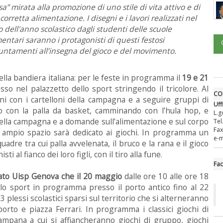
a” mirata alla promozione di uno stile di vita attivo e di
corretta alimentazione. I disegni e i lavori realizzati nel
o dell'anno scolastico dagli studenti delle scuole
entari saranno i protagonisti di questi festosi
ntamenti all’insegna del gioco e del movimento.
ella bandiera italiana: per le feste in programma il
19 e 21
so nel palazzetto dello sport stringendo il tricolore. Al
CO
unni con i cartelloni della campagna e a seguire gruppi di
Uff
 con la palla da basket, camminando con l’hula hop, e
L.g
 della campagna e a domande sull’alimentazione e sul corpo
Tel
Fax
, ampio spazio sarà dedicato ai giochi. In programma un
e-m
adre tra cui palla avvelenata, il bruco e la rana e il gioco
 al fianco dei loro figli, con il tiro alla fune.
Fa
ato Uisp Genova che il 20 maggio
dalle ore 10 alle ore 18
ello sport in programma presso il porto antico fino al 22
 plessi scolastici sparsi sul territorio che si alterneranno
 porto e piazza Ferrari. In programma i classici giochi di
ampana a cui si affiancheranno giochi di gruppo, giochi