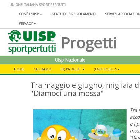
UNIONE ITALIANA SPORT PER TUTTI
COS'È L'UISP
STATUTO E REGOLAMENTI
SERVIZI ASSOCIAZIO
PRIVACY
Progetti
Uisp Nazionale
HOME
CHI SIAMO
(IT) PROGETTI
(EN) PROJECTS
Tra maggio e giugno, migliaia di 
"Diamoci una mossa"
Tra 
acco
e i p
moss
“Dia