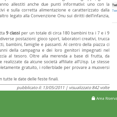
anno allestiti anche due punti informativi: uno con la
Twi
ttivi e sulla corretta alimentazione e caratterizzato dalla
Twe
tro legato alla Convenzione Onu sui diritti dell’infanzia,
utta
9 classi
per un totale di circa 180 bambini tra i 7 e i 9
diverse postazioni: gioco sport, laboratori creativi, trucca
tti, bambini, famiglie e passanti. Al centro della piazza ci
lunni della campagna e dei loro genitori impegnati nel
ccia al tesoro. Oltre alla merenda a base di frutta, da
ealizzate da alcune società affiliate all’Uisp. Le stesse
pletamente gratuito, i rollerblade per provare a muoversi
n tutte le date delle feste finali.
pubblicato il: 13/05/2011 | visualizzato 842 volte
Area Riserva