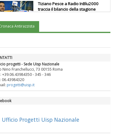
Tiziano Pesce a Radio InBlu2000
traccia il bilancio della stagione
Cronaca Antirazzista
Ddl Lobby, Uisp: “Il Parlamento
valorizzi le nostre specificità"
La formazione Uisp rallenta ma
NTATTI
prosegue anche in estate
icio progetti - Sede Uisp Nazionale
o Nino Franchellucci, 73 00155 Roma
.: +39.06.43984350 - 345 - 346
: 06.43984320
Tiziano Pesce nel Cda di
ail:
progetti@uisp.it
Fondazione Terzjus: prima riunione
a Roma
cebook
Ufficio Progetti Uisp Nazionale