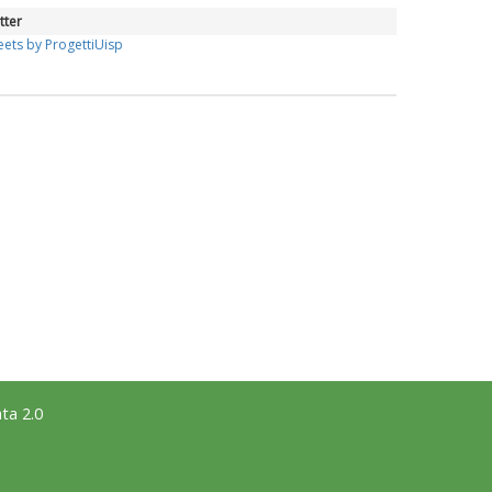
tter
ets by ProgettiUisp
ta 2.0