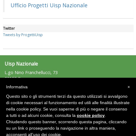
rivoluzioni"
Ufficio Progetti Uisp Nazionale
Twitter
Tweets by ProgettiUisp
Uisp Nazionale
L.go Nino Franchellucci, 73
00155 Roma
Tel: 06.439841 - Fax: 06.43984320
Tiziano Pesce a Radio InBlu2000 traccia il bilancio della stagione
Informativa
×
uisp@uisp.it
e-mail:
Questo sito o gli strumenti terzi da questo utilizzati si avvalgono
C.F.: 97029170582
di cookie necessari al funzionamento ed utili alle finalità illustrate
nella cookie policy. Se vuoi saperne di più o negare il consenso
Area Riservata 2.0
a tutti o ad alcuni cookie, consulta la
cookie policy
.
Chiudendo questo banner, scorrendo questa pagina, cliccando
su un link o proseguendo la navigazione in altra maniera,
acconsenti all’uso dei cookie.