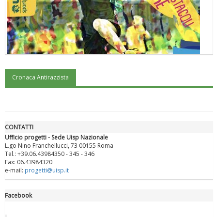
Cronaca Antirazzista
"Superare gli ostacoli": la relazione di Tiziano Pesce al CN Uisp
CONTATTI
Ufficio progetti - Sede Uisp Nazionale
L.go Nino Franchellucci, 73 00155 Roma
Tel.: +39.06.43984350 - 345 - 346
Fax: 06.43984320
e-mail:
progetti@uisp.it
Facebook
Luglio 2026: "Pensando con i piedi, si possono fare le